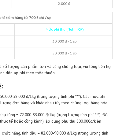
 hàng:
5.000 đ / 1 sản phẩm đối với đơn có đơn giá
dưới 700 Baht
. Giả
m/1 đơn hàng.
hàng có
đơn giá từ 700 – 2.500 Baht
= 30.000 đ / 1 sản phẩm. Đ
ơn 2.500 Baht
phí kiểm hàng = 50.000 đ / sản phẩm.
BẢNG PHÍ KIỂM HÀNG < 700 Baht / sp
ơn
Mức phí thu (Nghìn/SP)
m
5.000 đ
ẩm
4.000 đ
hẩm
3.000 đ
hẩm
2.500 đ
ẩm
2.000 đ