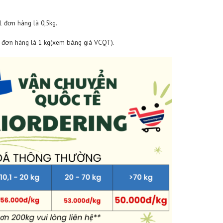
Bảng phí kiểm hàng từ 700 Baht / sp
phẩm
Mức phí thu (Nghìn/SP)
 Baht
30.000 đ / 1 sp
aht
50.000 đ / 1 sp
 đơn hàng có số lượng sản phẩm lớn và cùng chủng loại, vui lòng
ể được hướng dẫn áp phí theo thỏa thuận
quốc tế:
 thường = 50.000-58.000 đ/1kg (trọng lượng tính phí ***). Các m
 theo khối lượng đơn hàng và khác nhau tùy theo chủng loại hà
n điện tử, phụ tùng = 72.000-83.000 đ/1kg (trọng lượng tính phí *
ên (cân nặng thực tế hoặc cồng kềnh): áp dụng phụ thu 500.000đ/k