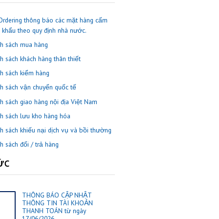
để kiểm tra phí vận chuyển nội địa
VI.
Yêu cầu giao hàng
QUY ĐỊNH & CHÍNH SÁCH
I.
ThaiOrdering thông báo các mặt hàng cấm
nhập khẩu theo quy định nhà nước.
II.
Chính sách mua hàng
III.
Chính sách khách hàng thân thiết
kho của
IV.
Chính sách kiểm hàng
V.
Chính sách vận chuyển quốc tế
VI.
Chính sách giao hàng nội địa Việt Nam
g yêu cầu
VII.
Chính sách lưu kho hàng hóa