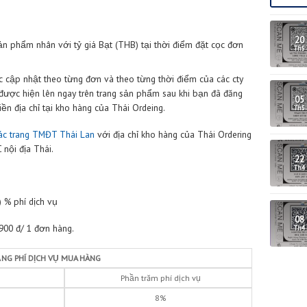
ụ đảm bảo sản phẩm không bị người bán giao thiếu hoặc giao lỗi.
họn sử dụng gói dịch vụ này hoặc không.
hái Lan Việt Nam:
là chi phí chuyển hàng từ Thái Lan về các kho 
t Nam:
là chi phí chuyển hàng từ kho của Thái Ordering tới địa chỉ
g đơn giá sản phẩm nhân với tỷ giá Bạt (THB) tại thời điểm đặt 
hái Lan được cập nhật theo từng đơn và theo từng thời điểm của 
ng phí này được hiện lên ngay trên trang sản phẩm sau khi bạn 
ĐT đó và điền địa chỉ tại kho hàng của Thái Ordeing.