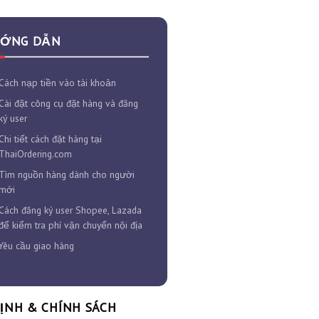
HƯỚNG DẪN
I.
Cách nạp tiền vào tài khoản
II.
Cài đặt công cụ đặt hàng và đăng
ký user
III.
Chi tiết cách đặt hàng tại
ThaiOrdering.com
IV.
Tìm nguồn hàng dành cho người
mới
V.
Cách đăng ký user Shopee, Lazada