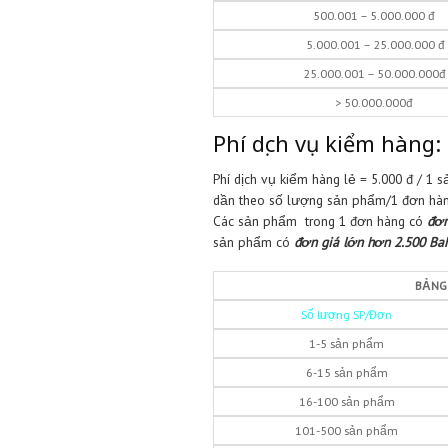
Hướng dẫn cách
đăng ký tài
tại Youtube Channel để tính 
Phí dịch vụ mua
Phí dịch vụ mua hàng = Tiền 
Lưu ý: phí tối thiểu cho 1 đ
Giá trị đ
0 – 500
500.001 – 5
5.000.001 – 2
25.000.001 – 
> 50.00