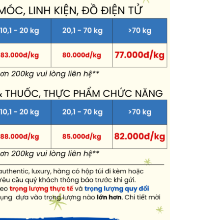
 thực phẩm chức năng, tinh dầu = 82.000-90.000 đ/1kg (trọng lượ
uy ước cho 1 đơn hàng là 0,5kg.
i thiểu cho 1 đơn hàng là 1 kg(xem bảng giá VCQT).