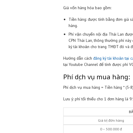
Phí kiểm hàng:
là gói dịch v
hàng quý khách có thể tùy c
3. Phí vận chuyển quốc tế T
Ordering tại Việt Nam.
4. Phí giao hàng nội địa Việ
hàng của Quý khách.
Giá vốn:
Giá vốn hàng hóa bao gồm:
Tiền hàng: được tính bằn
hàng.
Phí vận chuyển nội địa T
CPN Thái Lan, thông thườ
ký tài khoản cho trang TM