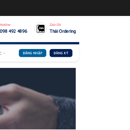
thaiordering.cskh@gmail.
Hotline
Zalo OA
098 492 4896
Thái Order
G DẪN
TIN TỨC
ĐĂNG NHẬP
ĐĂNG KÝ
NG THÁI