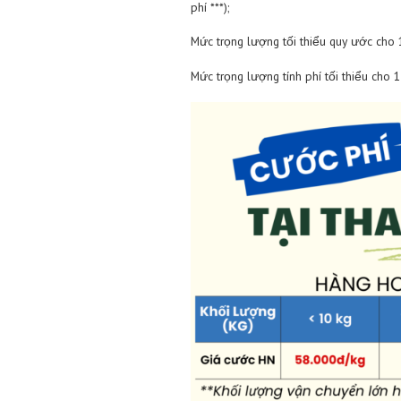
Đơn giá sản 
từ 700 – 2.500
trên 2.500 B
*** Lưu ý: Trong trường hợp
với bộ phận chăm sóc KH đ
Phí vận chuyển 
Phí vận chuyển quốc tế thông
vận chuyển quốc tế giảm dần
Vận chuyển máy móc, linh kiệ
với kiện hàng từ 15kg trở l