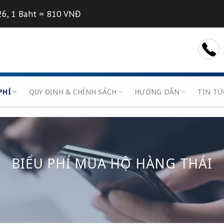
7/08/2026, 1 Baht = 810 VNĐ
U
BIỂU PHÍ
QUY ĐỊNH & CHÍNH SÁCH
HƯỚN
BIỂU PHÍ MUA HỘ HÀ