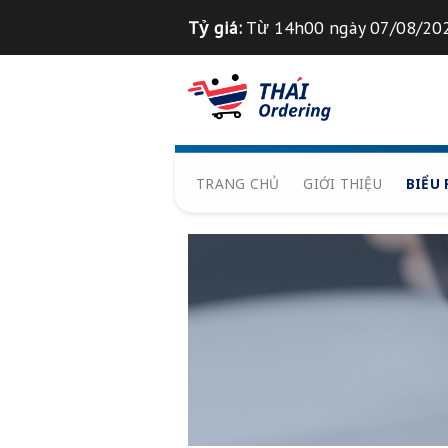
Chuyển
Tỷ giá:
Từ 14h00 ngày 0
đến
nội
Tỉ giá 1
฿
=
835
VND
dung
TRANG CHỦ
GIỚI THIỆ