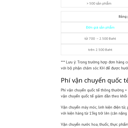
Phí dịch vụ kiểm
Phí dịch vụ kiểm hàng lẻ = 
dần theo số lượng sản phẩ
Các sản phẩm trong 1 đơn 
sản phẩm có
đơn giá lớn h
Số lượng SP/Đ
1-5 sản phẩ
6-15 sản ph
16-100 sản p
101-500 sản p
> 500 sản ph