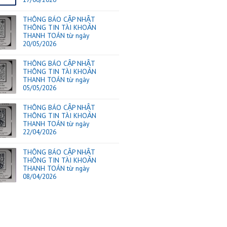
 Khi đặt
VIII.
Chính sách khiếu nại dịch vụ và bồi thường
IX.
Chính sách đổi / trả hàng
của Thái
TIN TỨC
 nhận
THÔNG BÁO CẬP NHẬT
THÔNG TIN TÀI KHOẢN
17
THANH TOÁN từ ngày
Th6
17/06/2026
THÔNG BÁO CẬP NHẬT
THÔNG TIN TÀI KHOẢN
20
cọc đơn
THANH TOÁN từ ngày
Th5
20/05/2026
các cty
THÔNG BÁO CẬP NHẬT
đã đăng
THÔNG TIN TÀI KHOẢN
05
THANH TOÁN từ ngày
Th5
05/05/2026