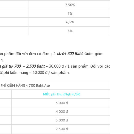
 khoản tại các trang TMĐT Thái Lan
với địa chỉ kho hàng của Thái
được phí VC nội địa Thái.
 hàng:
hàng * (5-8) % phí dịch vụ
ơn hàng là 9.900 đ/ 1 đơn hàng.
BẢNG PHÍ DỊCH VỤ MUA HÀNG
ơn hàng
Phần trăm phí dịch vụ
.000 đ
8%
.000.000 đ
7.50%
5.000.000 đ
7%
50.000.000đ
6,5%
0.000đ
6%