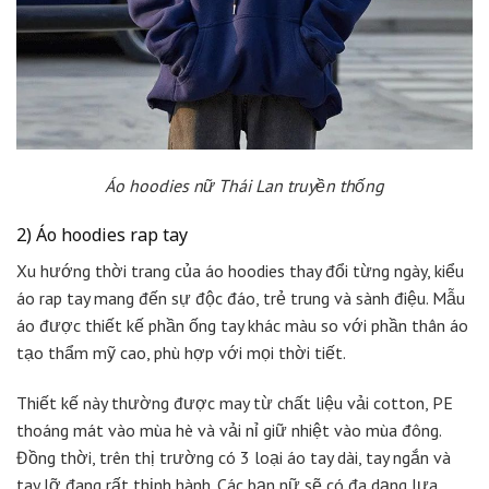
Áo hoodies nữ Thái Lan truyền thống
2) Áo hoodies rap tay
Xu hướng thời trang của áo hoodies thay đổi từng ngày, kiểu
áo rap tay mang đến sự độc đáo, trẻ trung và sành điệu. Mẫu
áo được thiết kế phần ống tay khác màu so với phần thân áo
tạo thẩm mỹ cao, phù hợp với mọi thời tiết.
Thiết kế này thường được may từ chất liệu vải cotton, PE
thoáng mát vào mùa hè và vải nỉ giữ nhiệt vào mùa đông.
Đồng thời, trên thị trường có 3 loại áo tay dài, tay ngắn và
tay lỡ đang rất thịnh hành. Các bạn nữ sẽ có đa dạng lựa