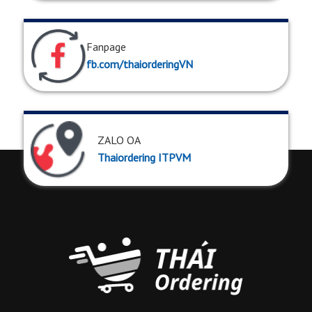
Fanpage
fb.com/thaiorderingVN
ZALO OA
Thaiordering ITPVM