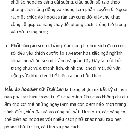
phối áo hoodies dáng dài suông, giấu quần sẽ tạo theo
phong cách năng động và không kém phần quyến rũ. Ngoài
ra, một chiếc áo hoodies ráp tay cùng đôi giày thể thao
cũng sẽ giúp cô nàng thay đổi phong cách, trông trẻ trung
và thời trang hơn;
Phối cùng áo sơ mi trắng
: Các nàng từ học sinh đến công
sở đều yêu thích outfit áo sweater họa tiết ngộ nghĩnh
khoác ngoài áo sơ mi trắng và quần tây. Đây là một bộ
trang phục vừa thanh lịch, chỉnh chu, thoải mái, dễ vận
động vừa khéo léo thể hiện cá tính bản thân.
Mẫu
áo hoodies nữ Thái Lan
là trang phục mà bất kỳ chị em
nào phải sở hữu trong tủ đồ của mình. Chiếc áo không chỉ giữ
ấm cho cơ thể những ngày lạnh mà còn đảm bảo thời trang,
sành điệu, hiện đại và vô cùng nổi bật. Hơn nữa, các nàng có
thể diện áo hoodies với nhiều cách phối khác nhau tạo nên
phong thái tự tin, cá tính và phá cách.