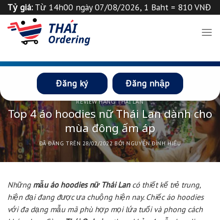
Chuyển
Tỷ giá:
Từ 14h00 ngày 07/08/2026, 1 Baht = 810 VNĐ
đến
Tỉ giá 1
฿
=
835
VND
Thông báo
nội
dung
Đăng ký
Đăng nhập
REVIEW HÀNG THÁI LAN
Top 4 áo hoodies nữ Thái Lan dành cho
mùa đông ấm áp
ĐÃ ĐĂNG TRÊN
28/02/2022
BỞI
NGUYỄN ĐÌNH HIẾU
Những
mẫu áo hoodies nữ Thái Lan
có thiết kế trẻ trung,
hiện đại đang được ưa chuộng hiện nay. Chiếc áo hoodies
với đa dạng mẫu mã phù hợp mọi lứa tuổi và phong cách