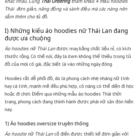
khác nhau. Cùng
Thái Ordering
tham khảo 4 mẫu hoodies
Thái đơn giản, năng động và sành điệu mà các nàng nên
sắm thêm cho tủ đồ.
I) Những kiểu áo hoodies nữ Thái Lan đang
được ưa chuộng
Áo hoodies nữ Thái Lan
được may bằng chất liệu nỉ, có kích
thước rộng. Có thể nói, đây là item không thể thiếu trong tủ
đồ của mọi cô gái, đặc biệt là vào những ngày đông.
Hoodies rất dễ phối đồ, dù là phong cách nhẹ nhàng nữ tính
hay cá tính, mạnh mẽ đều phù hợp, cô nàng có thể diện đi học
hoặc đi chơi. Điểm qua những mẫu áo hoodies Thái thời
trang, phong cách đang thịnh hành được phái nữ săn đón hiện
nay.
1) Áo hoodies oversize truyền thống
Áo hoodie nữ Thái Lan
cổ điển được thiết kế đơn giản với