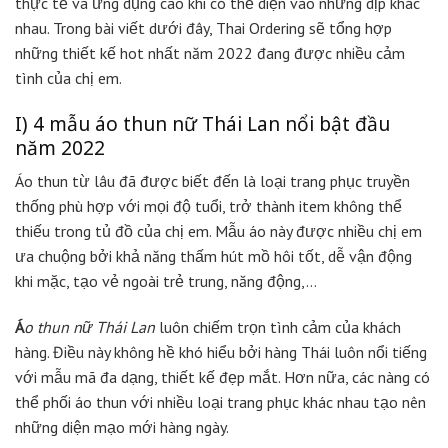
thực tế và ứng dụng cao khi có thể diện vào những dịp khác
nhau. Trong bài viết dưới đây, Thai Ordering sẽ tổng hợp
những thiết kế hot nhất năm 2022 đang được nhiều cảm
tình của chị em.
I) 4 mẫu áo thun nữ Thái Lan nổi bật đầu
năm 2022
Áo thun từ lâu đã được biết đến là loại trang phục truyền
thống phù hợp với mọi độ tuổi, trở thành item không thể
thiếu trong tủ đồ của chị em. Mẫu áo này được nhiều chị em
ưa chuộng bởi khả năng thấm hút mồ hôi tốt, dễ vận động
khi mặc, tạo vẻ ngoài trẻ trung, năng động,…
Á
o thun nữ Thái Lan
luôn chiếm trọn tình cảm của khách
hàng. Điều này không hề khó hiểu bởi hàng Thái luôn nổi tiếng
với mẫu mã đa dạng, thiết kế đẹp mắt. Hơn nữa, các nàng có
thể phối áo thun với nhiều loại trang phục khác nhau tạo nên
những diện mạo mới hàng ngày.