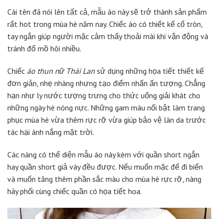
Cái tên đã nói lên tất cả, mẫu áo này sẽ trở thành sản phẩm
rất hot trong mùa hè năm nay. Chiếc áo có thiết kế cổ tròn,
tay ngắn giúp người mặc cảm thấy thoải mái khi vận động và
tránh đổ mồ hôi nhiều.
Chiếc
áo thun nữ Thái Lan
sử dụng những họa tiết thiết kế
đơn giản, nhẹ nhàng nhưng tạo điểm nhấn ấn tượng. Chẳng
hạn như ly nước tượng trưng cho thức uống giải khát cho
những ngày hè nóng nực. Những gam màu nổi bật làm trang
phục mùa hè vừa thêm rực rỡ vừa giúp bảo vệ làn da trước
tác hại ánh nắng mặt trời.
Các nàng có thể diện mẫu áo này kèm với quần short ngắn
hay quần short giả váy đều được. Nếu muốn mặc để đi biển
và muốn tăng thêm phần sắc màu cho mùa hè rực rỡ, nàng
hãy phối cùng chiếc quần có họa tiết hoa.