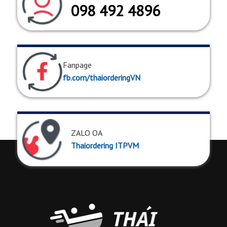
098 492 4896
Fanpage
fb.com/thaiorderingVN
ZALO OA
Thaiordering ITPVM