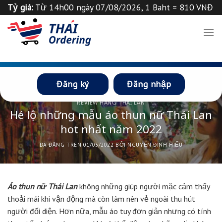
Chuyển
Tỷ giá:
Từ 14h00 ngày 07/08/2026, 1 Baht = 810 VNĐ
đến
Tỉ giá 1
฿
=
835
VND
Thông báo
nội
dung
Đăng ký
Đăng nhập
REVIEW HÀNG THÁI LAN
Hé lộ những mẫu áo thun nữ Thái Lan
hot nhất năm 2022
ĐÃ ĐĂNG TRÊN
01/03/2022
BỞI
NGUYỄN ĐÌNH HIẾU
Áo thun nữ Thái Lan
không những giúp người mặc cảm thấy
thoải mái khi vận động mà còn làm nên vẻ ngoài thu hút
người đối diện. Hơn nữa, mẫu áo tuy đơn giản nhưng có tính