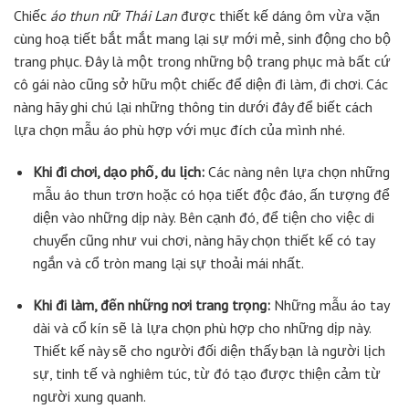
Chiếc
áo thun nữ Thái Lan
được thiết kế dáng ôm vừa vặn
cùng hoạ tiết bắt mắt mang lại sự mới mẻ, sinh động cho bộ
trang phục. Đây là một trong những bộ trang phục mà bất cứ
cô gái nào cũng sở hữu một chiếc để diện đi làm, đi chơi. Các
nàng hãy ghi chú lại những thông tin dưới đây để biết cách
lựa chọn mẫu áo phù hợp với mục đích của mình nhé.
Khi đi chơi, dạo phố, du lịch:
Các nàng nên lựa chọn những
mẫu áo thun trơn hoặc có họa tiết độc đáo, ấn tượng để
diện vào những dịp này. Bên cạnh đó, để tiện cho việc di
chuyển cũng như vui chơi, nàng hãy chọn thiết kế có tay
ngắn và cổ tròn mang lại sự thoải mái nhất.
Khi đi làm, đến những nơi trang trọng:
Những mẫu áo tay
dài và cổ kín sẽ là lựa chọn phù hợp cho những dịp này.
Thiết kế này sẽ cho người đối diện thấy bạn là người lịch
sự, tinh tế và nghiêm túc, từ đó tạo được thiện cảm từ
người xung quanh.