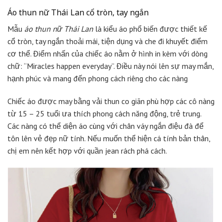
Áo thun nữ Thái Lan cổ tròn, tay ngắn
Mẫu
áo thun nữ Thái Lan
là kiểu áo phổ biến được thiết kế
cổ tròn, tay ngắn thoải mái, tiện dụng và che đi khuyết điểm
cơ thể. Điểm nhấn của chiếc áo nằm ở hình in kèm với dòng
chữ: “Miracles happen everyday”. Điều này nói lên sự may mắn,
hạnh phúc và mang đến phong cách riêng cho các nàng
Chiếc áo được may bằng vải thun co giãn phù hợp các cô nàng
từ 15 – 25 tuổi ưa thích phong cách năng động, trẻ trung.
Các nàng có thể diện áo cùng với chân váy ngắn điệu đà để
tôn lên vẻ đẹp nữ tính. Nếu muốn thể hiện cá tính bản thân,
chị em nên kết hợp với quần jean rách phá cách.