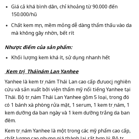
Giá cả khá bình dân, chỉ khoảng từ 90.000 đến
150.000/hũ
Chất kem mịn, mềm mỏng dễ dàng thẩm thấu vào da
mà không gây nhờn, bết rít
Nhược điểm của sản phẩm:
Khối lượng kem khá ít, sử dụng nhanh hết
Kem trị Thái
nám
Lan Yanhee
Yanhee là kem trị nám Thái Lan cao cấp đưuocj nghiên
cứu và sản xuất bởi viện thẩm mỹ nổi tiếng Yanhee tại
Thái. Bộ trị nám Thái Lan Yanhee gồm 5 loại, trong đó
có 1 bánh xà phòng rửa mặt, 1 serum, 1 kem trị nám, 1
kem dưỡng da ban ngày và 1 kem dưỡng trắng da ban
đêm.
Kem trị nám Yanhee là một trong các mỹ phẩm cao cấp,
chất lượng cao nhưng giá thành lại rất hợp lý. Bộ trị