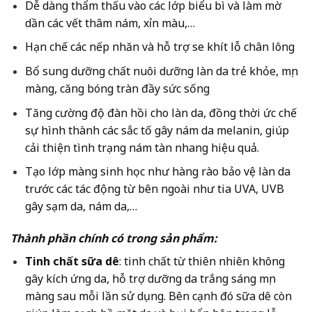
Dễ dàng thẩm thấu vào các lớp biểu bì và làm mờ
dần các vết thâm nám, xỉn màu,…
Hạn chế các nếp nhăn và hỗ trợ se khít lỗ chân lông
Bổ sung dưỡng chất nuôi dưỡng làn da trẻ khỏe, mịn
màng, căng bóng tràn đầy sức sống
Tăng cường độ đàn hồi cho làn da, đồng thời ức chế
sự hình thành các sắc tố gây nám da melanin, giúp
cải thiện tình trạng nám tàn nhang hiệu quả.
Tạo lớp màng sinh học như hàng rào bảo vệ làn da
trước các tác động từ bên ngoài như tia UVA, UVB
gây sạm da, nám da,…
Thành phần chính có trong sản phẩm:
Tinh chất sữa dê
: tinh chất từ thiên nhiên không
gây kích ứng da, hỗ trợ dưỡng da trắng sáng mịn
màng sau mỗi lần sử dụng. Bên cạnh đó sữa dê còn