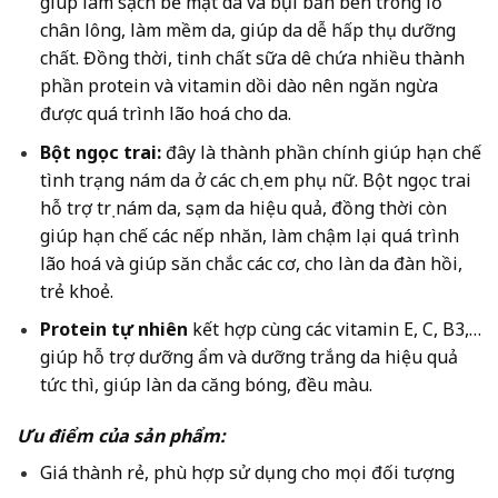
giúp làm sạch bề mặt da và bụi bẩn bên trong lỗ
chân lông, làm mềm da, giúp da dễ hấp thụ dưỡng
chất. Đồng thời, tinh chất sữa dê chứa nhiều thành
phần protein và vitamin dồi dào nên ngăn ngừa
được quá trình lão hoá cho da.
Bột ngọc trai:
đây là thành phần chính giúp hạn chế
tình trạng nám da ở các chị em phụ nữ. Bột ngọc trai
hỗ trợ trị nám da, sạm da hiệu quả, đồng thời còn
giúp hạn chế các nếp nhăn, làm chậm lại quá trình
lão hoá và giúp săn chắc các cơ, cho làn da đàn hồi,
trẻ khoẻ.
Protein tự nhiên
kết hợp cùng các vitamin E, C, B3,…
giúp hỗ trợ dưỡng ẩm và dưỡng trắng da hiệu quả
tức thì, giúp làn da căng bóng, đều màu.
Ưu điểm của sản phẩm:
Giá thành rẻ, phù hợp sử dụng cho mọi đối tượng