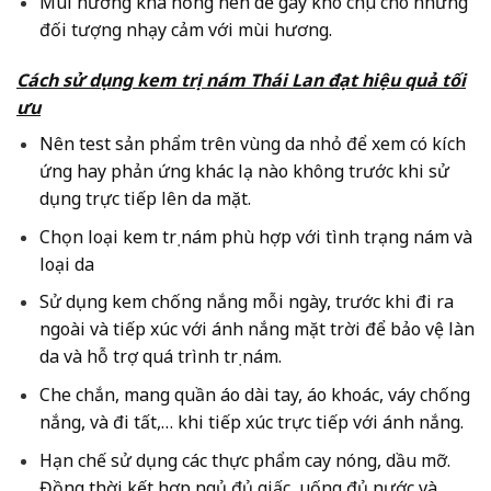
Mùi hương khá nồng nên dễ gây khó chịu cho những
đối tượng nhạy cảm với mùi hương.
Cách sử dụng kem trị nám Thái Lan đạt hiệu quả tối
ưu
Nên test sản phẩm trên vùng da nhỏ để xem có kích
ứng hay phản ứng khác lạ nào không trước khi sử
dụng trực tiếp lên da mặt.
Chọn loại kem trị nám phù hợp với tình trạng nám và
loại da
Sử dụng kem chống nắng mỗi ngày, trước khi đi ra
ngoài và tiếp xúc với ánh nắng mặt trời để bảo vệ làn
da và hỗ trợ quá trình trị nám.
Che chắn, mang quần áo dài tay, áo khoác, váy chống
nắng, và đi tất,… khi tiếp xúc trực tiếp với ánh nắng.
Hạn chế sử dụng các thực phẩm cay nóng, dầu mỡ.
Đồng thời kết hợp ngủ đủ giấc, uống đủ nước và