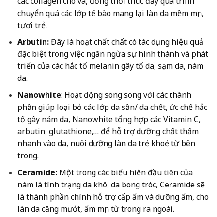
các collagen cho và, đồng thời thúc đẩy quá trình
chuyển quá các lớp tế bào mang lại làn da mềm mịn,
tươi trẻ.
Arbutin:
Đây là hoạt chất chất có tác dụng hiệu quả
đặc biệt trong việc ngăn ngừa sự hình thành và phát
triển của các hắc tố melanin gây tố da, sạm da, nám
da.
Nanowhite
: Hoạt động song song với các thành
phần giúp loại bỏ các lớp da sần/ da chết, ức chế hắc
tố gây nám da, Nanowhite tổng hợp các Vitamin C,
arbutin, glutathione,… để hỗ trợ dưỡng chất thấm
nhanh vào da, nuôi dưỡng làn da trẻ khoẻ từ bên
trong.
Ceramide:
Một trong các biểu hiện đầu tiên của
nám là tình trạng da khô, da bong tróc, Ceramide sẽ
là thành phần chính hỗ trợ cấp ẩm và dưỡng ẩm, cho
làn da căng mướt, ẩm mịn từ trong ra ngoài.