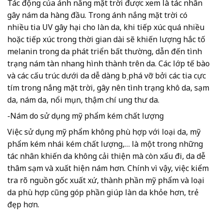
Tác động của ánh nắng mặt trời được xem là tác nhân
gây nám da hàng đầu. Trong ánh nắng mặt trời có
nhiều tia UV gây hại cho làn da, khi tiếp xúc quá nhiều
hoặc tiếp xúc trong thời gian dài sẽ khiến lượng hắc tố
melanin trong da phát triển bất thường, dẫn đến tình
trạng nám tàn nhang hình thành trên da. Các lớp tế bào
và các cấu trúc dưới da dễ dàng bị phá vỡ bởi các tia cực
tím trong nắng mặt trời, gây nên tình trạng khô da, sạm
da, nám da, nổi mụn, thậm chí ung thư da.
-Nám do sử dụng mỹ phẩm kém chất lượng
Việc sử dụng mỹ phẩm không phù hợp với loại da, mỹ
phẩm kém nhái kém chất lượng,… là một trong những
tác nhân khiến da không cải thiện mà còn xấu đi, da dễ
thâm sạm và xuất hiện nám hơn. Chính vì vậy, việc kiểm
tra rõ nguồn gốc xuất xứ, thành phần mỹ phẩm và loại
da phù hợp cũng góp phần giúp làn da khỏe hơn, trẻ
đẹp hơn.