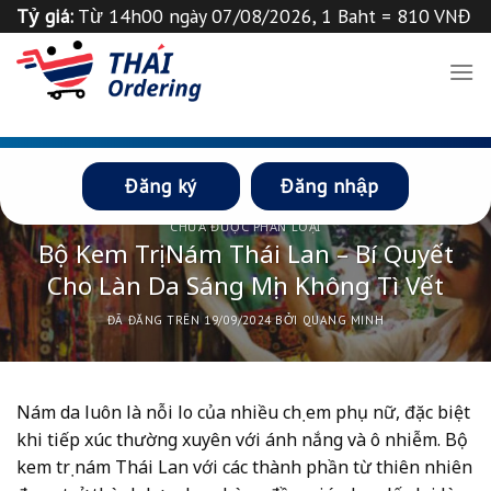
Chuyển
Tỷ giá:
Từ 14h00 ngày 07/08/2026, 1 Baht = 810 VNĐ
đến
Tỉ giá 1
฿
=
835
VND
Thông báo
nội
dung
Đăng ký
Đăng nhập
CHƯA ĐƯỢC PHÂN LOẠI
Bộ Kem Trị Nám Thái Lan – Bí Quyết
Cho Làn Da Sáng Mịn Không Tì Vết
ĐÃ ĐĂNG TRÊN
19/09/2024
BỞI
QUANG MINH
Nám da luôn là nỗi lo của nhiều chị em phụ nữ, đặc biệt
khi tiếp xúc thường xuyên với ánh nắng và ô nhiễm. Bộ
kem trị nám Thái Lan với các thành phần từ thiên nhiên