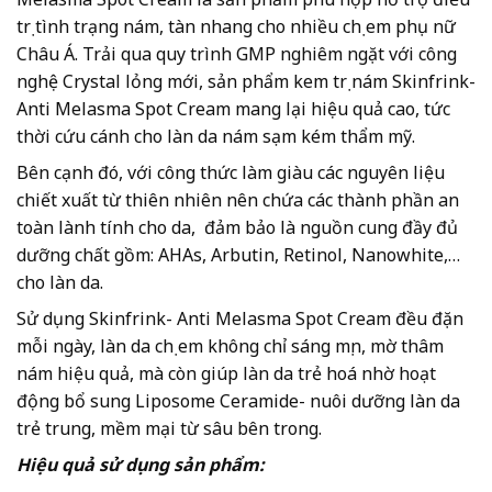
trị tình trạng nám, tàn nhang cho nhiều chị em phụ nữ
Châu Á. Trải qua quy trình GMP nghiêm ngặt với công
nghệ Crystal lỏng mới, sản phẩm kem trị nám Skinfrink-
Anti Melasma Spot Cream mang lại hiệu quả cao, tức
thời cứu cánh cho làn da nám sạm kém thẩm mỹ.
Bên cạnh đó, với công thức làm giàu các nguyên liệu
chiết xuất từ thiên nhiên nên chứa các thành phần an
toàn lành tính cho da, đảm bảo là nguồn cung đầy đủ
dưỡng chất gồm: AHAs, Arbutin, Retinol, Nanowhite,…
cho làn da.
Sử dụng Skinfrink- Anti Melasma Spot Cream đều đặn
mỗi ngày, làn da chị em không chỉ sáng mịn, mờ thâm
nám hiệu quả, mà còn giúp làn da trẻ hoá nhờ hoạt
động bổ sung Liposome Ceramide- nuôi dưỡng làn da
trẻ trung, mềm mại từ sâu bên trong.
Hiệu quả sử dụng sản phẩm: