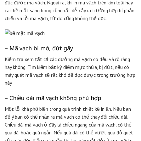
đọc được mã vạch. Ngoài ra, khi in mã vạch trên kim loại hay
các bề mặt sáng bóng cũng rất dễ xảy ra trường hợp bị phản
chiếu và lỗi mã vạch, từ đó cũng không thể đọc.
– Mã vạch bị mờ, đứt gãy
Kiểm tra xem tất cả các đường mã vạch có đều và rõ ràng
hay không. Tìm kiếm bất kỳ điểm mực thừa, bị đứt, nếu có
máy quét mã vạch sẽ rất khó để đọc được trong trường hợp
này.
– Chiều dài mã vạch không phù hợp
Một lỗi khá phổ biến trong quá trình thiết kế in ấn. Nếu bạn
để ý bạn có thể nhận ra mã vạch có thể thay đổi chiều dài.
Chiều dài mã vạch ở đây là chiều ngang của mã vạch, có thể
quá dài hoặc quá ngắn. Nếu quá dài có thể vượt qua độ quét
của máy đọc. Nếu quá ngắn thì lúc này mật độ của mã vạch