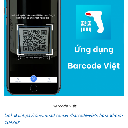
Barcode Việt
Link tải:https://download.com.vn/barcode-viet-cho-android-
104868