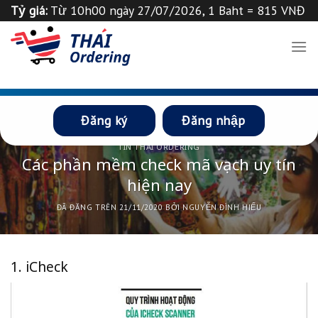
Chuyển
Tỷ giá:
Từ 10h00 ngày 27/07/2026, 1 Baht = 815 VNĐ
đến
Tỉ giá 1
฿
=
835
VND
Thông báo
nội
dung
Đăng ký
Đăng nhập
TIN THÁI ORDERING
Các phần mềm check mã vạch uy tín
hiện nay
ĐÃ ĐĂNG TRÊN
21/11/2020
BỞI
NGUYỄN ĐÌNH HIẾU
1. iCheck