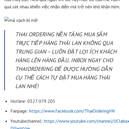
quá sát nhau khiến việc nhận diện mã trở nên khó khăn hơn.
THAI ORDERING NỀN TẢNG MUA SẮM
TRỰC TIẾP HÀNG THÁI LAN KHÔNG QUA
TRUNG GIAN – LUÔN ĐẶT LỢI ÍCH KHÁCH
HÀNG LÊN HÀNG ĐẦU.
INBOX NGAY CHO
THAIORDERING ĐỂ ĐƯỢC HƯỚNG DẪN
CỤ THỂ CÁCH TỰ ĐẶT MUA HÀNG THÁI
LAN NHÉ!
Hotline: 0327 079 205
Fanpage:
https://www.facebook.com/ThaiOrderingVN
Youtubechannel:
https://www.youtube.com/channel/UCIaba
DlIwgtow