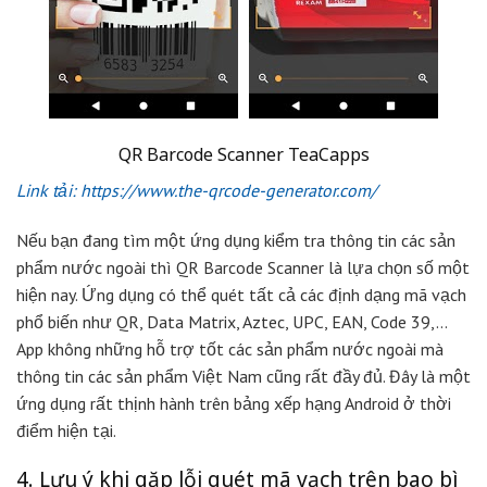
QR Barcode Scanner TeaCapps
Link tải: https://www.the-qrcode-generator.com/
Nếu bạn đang tìm một ứng dụng kiểm tra thông tin các sản
phẩm nước ngoài thì QR Barcode Scanner là lựa chọn số một
hiện nay. Ứng dụng có thể quét tất cả các định dạng mã vạch
phổ biến như QR, Data Matrix, Aztec, UPC, EAN, Code 39,…
App không những hỗ trợ tốt các sản phẩm nước ngoài mà
thông tin các sản phẩm Việt Nam cũng rất đầy đủ. Đây là một
ứng dụng rất thịnh hành trên bảng xếp hạng Android ở thời
điểm hiện tại.
4. Lưu ý khi gặp lỗi quét mã vạch trên bao bì