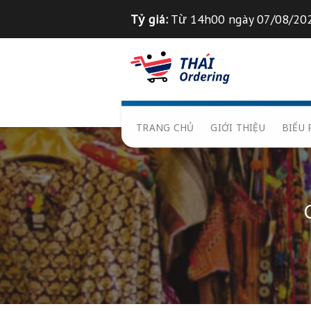
Chuyển
Tỷ giá:
Từ 14h00 ngày 0
đến
nội
Tỉ giá 1
฿
=
835
VND
dung
TRANG CHỦ
GIỚI THIỆ