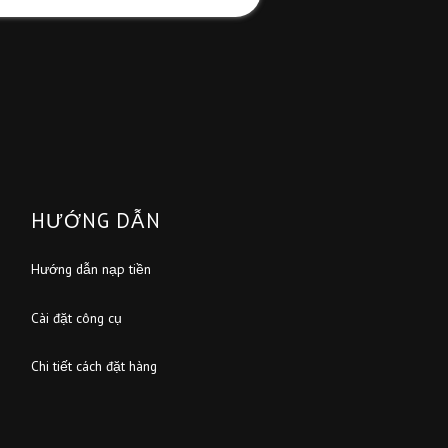
ZALO OA
Thaiordering ITPVM