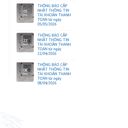
TIN TỨC
ược hỗ trợ:
THÔNG BÁO CẬP
NHẬT THÔNG TIN
17
TÀI KHOẢN THAN
Th6
TOÁN từ ngày
der
#hangthaixachtay
17/06/2026
THÔNG BÁO CẬP
NHẬT THÔNG TIN
20
TÀI KHOẢN THAN
Th5
TOÁN từ ngày
20/05/2026
THÔNG BÁO CẬP
NHẬT THÔNG TIN
05
TÀI KHOẢN THAN
Th5
TOÁN từ ngày
05/05/2026