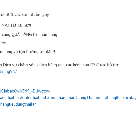
Giày vải Kito mẫu BE18
Giày vải Kito mẫu BE17
CHÂN BẠN
uyến mại lên tới 30% các sản phẩm giày
ỨC KHUYẾN MẠI TỪ 10-30%
u đãi khủng cùng QUÀ TẶNG từ nhãn hàng
dering chúng tôi
g của Thaiordering và tận hưởng ưu đãi !!