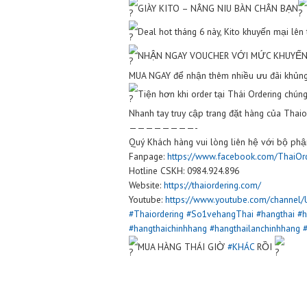
GIÀY KITO – NÂNG NIU BÀN 
Deal hot tháng 6 này, Kito kh
NHẬN NGAY VOUCHER VỚI M
MUA NGAY để nhận thêm nhiều ư
Tiện hơn khi order tại Thái Or
Nhanh tay truy cập trang đặt hàn