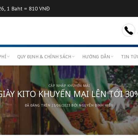
7/08/2026, 1 Baht = 810 VNĐ
U
BIỂU PHÍ
QUY ĐỊNH & CHÍNH SÁCH
HƯỚN
CẬP NHẬP KHUYẾN MÃI
GIÀY KITO KHUYẾN MẠI L
ĐÃ ĐĂNG TRÊN
23/06/2023
BỞI
NGUYỄN Đ