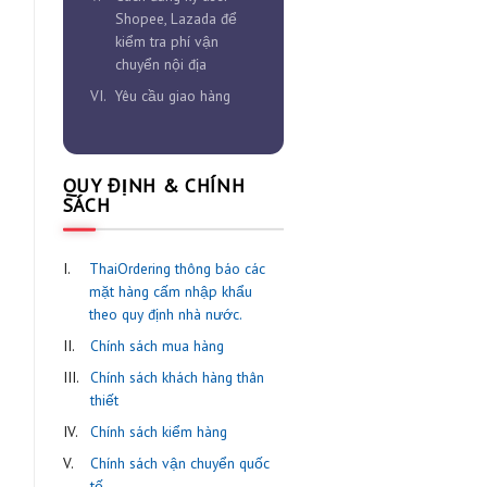
hàng và đăng ký user
III.
Chi tiết cách đặt hàng
tại ThaiOrdering.com
IV.
Tìm nguồn hàng dành
cho người mới
V.
Cách đăng ký user
Shopee, Lazada để
kiểm tra phí vận
chuyển nội địa
VI.
Yêu cầu giao hàng
QUY ĐỊNH & CHÍNH
SÁCH