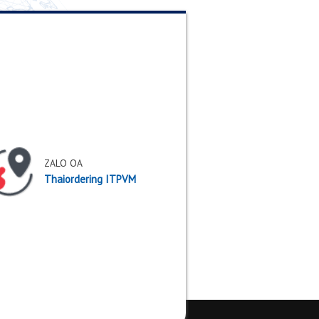
THÔNG BÁO CẬP
NHẬT THÔNG TIN
22
TÀI KHOẢN THAN
Th4
TOÁN từ ngày
22/04/2026
THÔNG BÁO CẬP
NHẬT THÔNG TIN
08
TÀI KHOẢN THAN
Th4
TOÁN từ ngày
08/04/2026
 tới, hãy liên hệ với