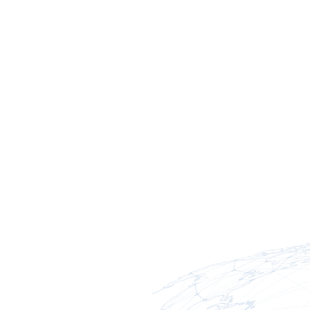
————————-
Quý Khách hàng vui lòng liên hệ
Fanpage:
https://www.facebook.
Hotline CSKH: 0984.924.896
Website:
https://thaiordering.com/
Youtube:
https://www.youtube.c
#Thaiordering
#So1vehangThai
#
#hangthaichinhhang
#hangthaila
MUA HÀNG THÁI GIỜ
#KHÁC