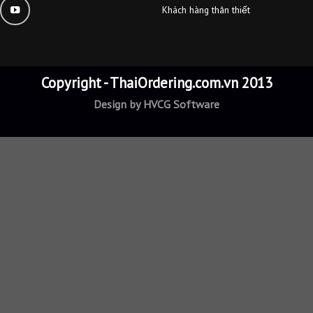
4896
ITPVM
QUY ĐỊ
K COMPANY
Biểu phí
Ngày cấp:
13/09/2022
Chính sách m
ý kinh doanh - Sở kế hoạch và đầu tư thành