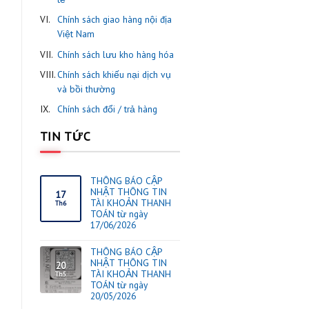
I.
ThaiOrdering thông báo các
mặt hàng cấm nhập khẩu
theo quy định nhà nước.
II.
Chính sách mua hàng
III.
Chính sách khách hàng thân
thiết
IV.
Chính sách kiểm hàng
V.
Chính sách vận chuyển quố
tế
VI.
Chính sách giao hàng nội đị
Việt Nam
VII.
Chính sách lưu kho hàng hó
VIII.
Chính sách khiếu nại dịch v
và bồi thường
IX.
Chính sách đổi / trả hàng