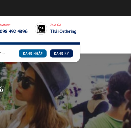
thaiordering.cskh@gmail.
Hotline
Zalo OA
098 492 4896
Thái Order
G DẪN
TIN TỨC
ĐĂNG NHẬP
ĐĂNG KÝ
ÊN TỚI 30%
ÌNH HIẾU