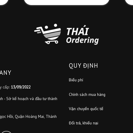
Fanpage
fb.com/thaiorderingVN