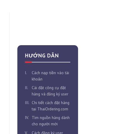
HƯỚNG DẪN
I.
Cách nạp tiền vào tài
khoản
II.
Cài đặt công cụ đặt