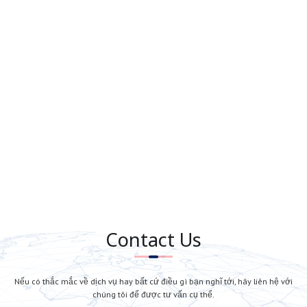
 với bộ phận Dịch vụ chăm sóc khách hàng qua các kênh sau để đ
com/ThaiOrderingVN/
om/channel/UCIabax6wik3N9_-DlIwgtow
hangthai
#hangthailan
#orderthailand
#orderhangthai
#hangThaior
nchinhhang
#hangtieudungthailan
RỒI