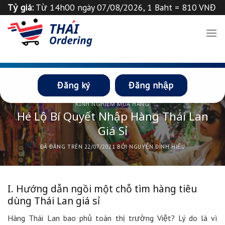
Chuyển
Tỷ giá:
Từ 14h00 ngày 07/08/2026, 1 Baht = 810 VNĐ
đến
Tỉ giá 1
฿
=
835
VND
Thông báo
nội
dung
Đăng ký
Đăng nhập
KINH NGHIỆM MUA HÀNG
Hé Lộ Bí Quyết Nhập Hàng Thái Lan
Giá Sỉ
ĐÃ ĐĂNG TRÊN
22/07/2021
BỞI
NGUYỄN ĐÌNH HIẾU
I. Hướng dẫn ngồi một chỗ tìm hàng tiêu
dùng Thái Lan giá sỉ
Hàng Thái Lan bao phủ toàn thị trường Việt? Lý do là vì