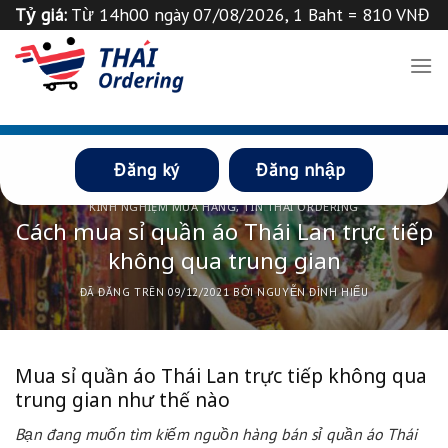
Chuyển
Tỷ giá:
Từ 14h00 ngày 07/08/2026, 1 Baht = 810 VNĐ
đến
Tỉ giá 1
฿
=
835
VND
Thông báo
nội
dung
Đăng ký
Đăng nhập
KINH NGHIỆM MUA HÀNG
,
TIN THÁI ORDERING
Cách mua sỉ quần áo Thái Lan trực tiếp
không qua trung gian
ĐÃ ĐĂNG TRÊN
09/12/2021
BỞI
NGUYỄN ĐÌNH HIẾU
Mua sỉ quần áo Thái Lan trực tiếp không qua
trung gian như thế nào
Bạn đang muốn tìm
kiếm nguồn hàng bán sỉ quần áo Thái