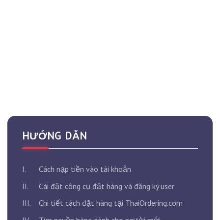
HƯỚNG DẪN
I.
Cách nạp tiền vào tài khoản
II.
Cài đặt công cụ đặt hàng và đăng ký user
III.
Chi tiết cách đặt hàng tại ThaiOrdering.com
IV.
Tìm nguồn hàng dành cho người mới