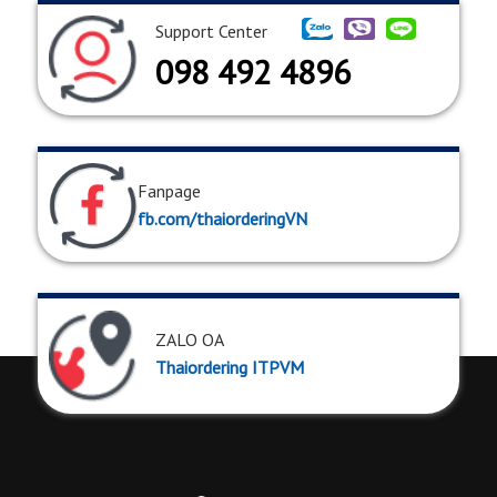
Support Center
098 492 4896
Fanpage
fb.com/thaiorderingVN
ZALO OA
Thaiordering ITPVM