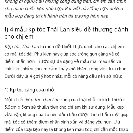
không đi ngược lại những công dụng trên, chị em cần chọn
cho mình chiếc kẹp phù hợp. Bài viết này tổng hợp những
mẫu kẹp đang thịnh hành trên thị trường hiện nay.
I) 4 mẫu kẹp tóc Thái Lan siêu dễ thương dành
cho chị em
Kẹp tóc Thái Lan
là món đồ thiết thực dành cho các chị em
có mái tóc dài. Phụ kiện này giúp tóc trông gọn gàng và có
điểm nhấn hơn. Trước sự đa dạng về mẫu mã, màu sắc và
thiết kế, nhiều chị em cảm thấy khó khăn trong việc lựa chọn.
Dưới đây là 4 gợi ý hot nhất, mỗi cô nàng đều nên sở hữu:
1) Kẹp tóc càng cua nhỏ
Một chiếc
kẹp tóc Thái Lan
càng cua loại nhỏ có kích thước
3.5cm x 3cm sẽ thuận tiện cho chị em khi sử dụng. Mẫu kẹp
vừa vặn, không quá to nên đảm bảo được tính thẩm mỹ, giúp
mái tóc có thêm điểm nhấn xinh xắn và đáng yêu hơn. Ưu
điểm của loại kẹp này là không kén màu tóc, chỉ cần một thao