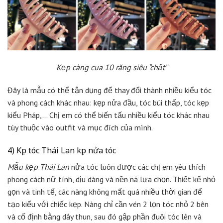
Kẹp càng cua 10 răng siêu “chất”
Đây là mẫu có thể tận dụng để thay đổi thành nhiều kiểu tóc
và phong cách khác nhau: kẹp nửa đầu, tóc búi thấp, tóc kẹp
kiểu Pháp,… Chị em có thể biến tấu nhiều kiểu tóc khác nhau
tùy thuộc vào outfit và mục đích của mình.
4) Kẹp tóc Thái Lan kẹp nửa tóc
Mẫu kẹp Thái Lan
nửa tóc luôn được các chị em yêu thích
phong cách nữ tính, dịu dàng và nền nã lựa chọn. Thiết kế nhỏ
gọn và tinh tế, các nàng không mất quá nhiều thời gian để
tạo kiểu với chiếc kẹp. Nàng chỉ cần vén 2 lọn tóc nhỏ 2 bên
và cố định bằng dây thun, sau đó gập phần đuôi tóc lên và