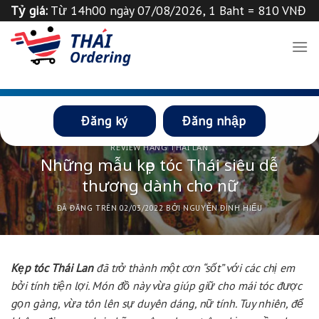
Chuyển
Tỷ giá:
Từ 14h00 ngày 07/08/2026, 1 Baht = 810 VNĐ
đến
Tỉ giá 1
฿
=
835
VND
Thông báo
nội
dung
Đăng ký
Đăng nhập
REVIEW HÀNG THÁI LAN
Những mẫu kẹp tóc Thái siêu dễ
thương dành cho nữ
ĐÃ ĐĂNG TRÊN
02/03/2022
BỞI
NGUYỄN ĐÌNH HIẾU
Kẹp tóc Thái Lan
đã trở thành một cơn “sốt” với các chị em
bởi tính tiện lợi. Món đồ này vừa giúp giữ cho mái tóc được
gọn gàng, vừa tôn lên sự duyên dáng, nữ tính. Tuy nhiên, để