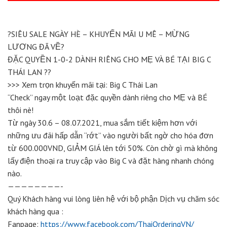
?
SIÊU SALE NGÀY HÈ – KHUYẾN MÃI U MÊ – MỪNG
LƯƠNG ĐÃ VỀ
?
ĐẶC QUYỀN 1-0-2 DÀNH RIÊNG CHO MẸ VÀ BÉ TẠI BIG C
THÁI LAN
?
?
>>> Xem trọn khuyến mãi tại: Big C Thái Lan
“Check” ngay một loạt đặc quyền dành riêng cho MẸ và BÉ
thôi nè!
Từ ngày 30.6 – 08.07.2021, mua sắm tiết kiệm hơn với
những ưu đãi hấp dẫn “rớt” vào người bất ngờ cho hóa đơn
từ 600.000VND, GIẢM GIÁ lên tới 50%. Còn chờ gì mà không
lấy điện thoại ra truy cập vào Big C và đặt hàng nhanh chóng
nào.
————————-
Quý Khách hàng vui lòng liên hệ với bộ phận Dịch vụ chăm sóc
khách hàng qua :
Fanpage:
https://www.facebook.com/ThaiOrderingVN/