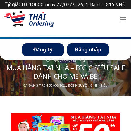
Chuyển
Tỷ giá:
Từ 10h00 ngày 27/07/2026, 1 Baht = 815 VNĐ
đến
Tỉ giá 1
฿
=
835
VND
Thông báo
nội
dung
Đăng ký
Đăng nhập
CẬP NHẬP KHUYẾN MÃI
MUA HÀNG TẠI NHÀ – BIG C SIÊU SALE
DÀNH CHO MẸ VÀ BÉ
ĐÃ ĐĂNG TRÊN
30/06/2021
BỞI
NGUYỄN ĐÌNH HIẾU