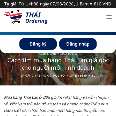
Chuyển
Tỷ giá:
Từ 14h00 ngày 07/08/2026, 1 Baht = 810 VNĐ
đến
Tỉ giá 1
฿
=
835
VND
Thông báo
nội
dung
Đăng ký
Đăng nhập
KINH NGHIỆM MUA HÀNG
Cách tìm mua hàng Thái Lan giá gốc
cho người mới kinh doanh
ĐÃ ĐĂNG TRÊN
07/09/2021
BỞI
NGUYỄN ĐÌNH HIẾU
Mua hàng Thái Lan ở đâu
giá tốt? Đặt hàng và vận chuyển
về Việt Nam thế nào để an toàn và nhanh chóng?Nếu bạn
chưa biết nên chọn bán buôn mặt hàng nào thì quần áo,