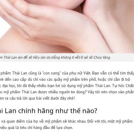
 lựa mỹ phẩm Thái Lan xịn để sở hữu làn da trắng không tì vết ở xứ sở
ản thì mỹ phẩm Thái Lan cũng là “con cưng” của phụ nữ Việt. B