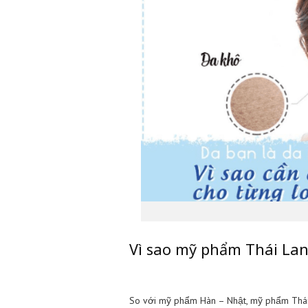
Vì da nhạy cảm rất sợ dị ứng nê
vitamin E, gạo rửa mặt sát khuẩn
có tác dụng chậm nhưng đổi lại
thường sẽ có một chút thành ph
không sai đâu.