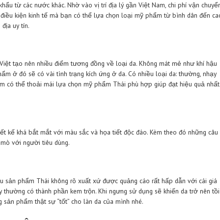
Các loại da mặt cơ bản
i Lan xịn lại được người Việt tin dù
 phẩm Thái Lan xịn cũng được người Việt đón nhận không kém.
với nhập khẩu từ các nước khác. Nhờ vào vị trí địa lý gần Việt 
iều.Tùy vào điều kiện kinh tế mà bạn có thể lựa chọn loại mỹ p