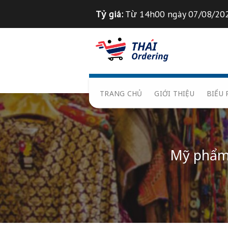
Chuyển
Tỷ giá:
Từ 14h00 ngày 0
đến
nội
Tỉ giá 1
฿
=
835
VND
dung
TRANG CHỦ
GIỚI THIỆ
Mỹ 