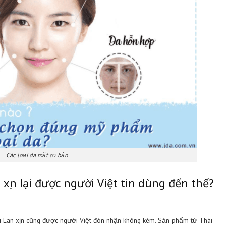
n trước giờ tôi ít khi đổi mỹ phẩm. Tôi đã dùng mỹ phẩm của T
, tẩy tế bào chết chiết xuất đào, kem trị mụn hay dưỡng trắng da,
 sự an toàn cho làn da. Nếu bạn mong muốn sản phẩm phát huy t
ần tẩy mạnh, dùng lâu có thể gây hại. Phương châm “chậm mà ch