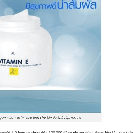
ái Lan xịn nên mua
ỹ phẩm, từ dưỡng da, trang điểm đến các dòng dưỡng tóc, khử m
hính vì vậy, hôm nay tôi sẽ bật mí cho các bạn 3 loại mỹ phẩm Th
sung Vitamin E 200g
ùng đến hũ thứ 3, phải nói là rất hài lòng. Bạn bè tôi cũng đang
 chiết xuất từ ​​thiên nhiên như sáp ong và dầu hoa hướng dươ
hàm lượng lớn vitamin E giúp cung cấp độ ẩm cho da. Hộp kem m
rắng sữa mịn, thấm nhanh trên da, không gây nhờn dính.