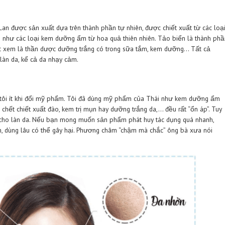
ợng từ giá rẻ đến cao cấp dù chỉ vào các quầy mỹ phẩm trên phố
 Từ hồi học đại học, tôi đã thấy nhiều bạn bè sử dụng mỹ phẩm 
sao? Tại sao mỹ phẩm Thái Lan được nhiều người tin dùng? Vậy
 Cùng tôi tìm ra câu trả lời qua bài viết dưới đây nhé!
ẩm Thái Lan chính hãng như thế nào
mà đánh giá và quan điểm của họ về mỹ phẩm sẽ khác nhau. Đối
hất lượng hiệu quả là tiêu chí hàng đầu để lựa chọn.
ệu Thái Lan được sản xuất dựa trên thành phần tự nhiên, được c
. Chẳng hạn như các loại kem dưỡng ẩm từ hoa quả thiên nhiên.
o cũng được xem là thần dược dưỡng trắng có trong sữa tắm, 
nh tính với làn da, kể cả da nhạy cảm.