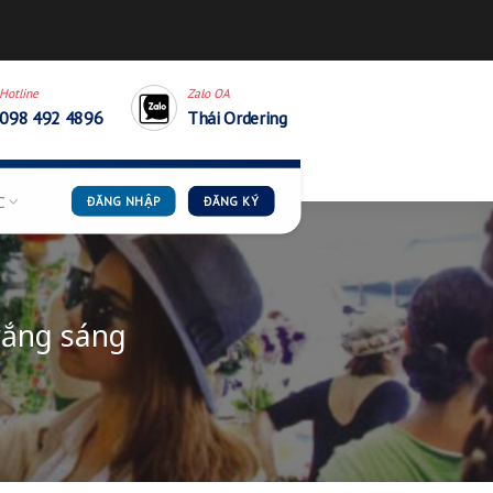
thaiordering.cskh@gmail.
Hotline
Zalo OA
098 492 4896
Thái Order
G DẪN
TIN TỨC
ĐĂNG NHẬP
ĐĂNG KÝ
 khỏe đẹp trắng sáng
ÌNH HIẾU