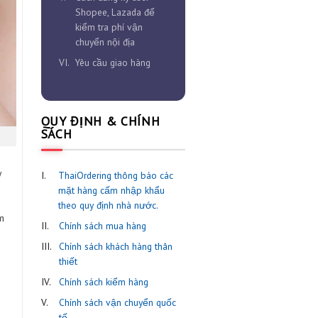
hàng và đăng ký user
III.
Chi tiết cách đặt hàng
tại ThaiOrdering.com
IV.
Tìm nguồn hàng dành
cho người mới
V.
Cách đăng ký user
Shopee, Lazada để
kiểm tra phí vận
chuyển nội địa
VI.
Yêu cầu giao hàng
QUY ĐỊNH & CHÍNH
SÁCH
 Chùa Vàng
ạn vẫn có thể tìm thấy