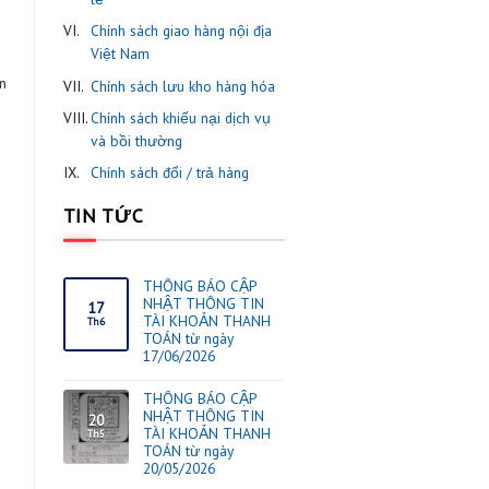
I.
ThaiOrdering thông báo các
, hoặc chỉ cần đi bộ
mặt hàng cấm nhập khẩu
Thái Lan. Tự hỏi: Chất
theo quy định nhà nước.
 tôi nên chọn sản phẩm
II.
Chính sách mua hàng
III.
Chính sách khách hàng thân
?
thiết
IV.
Chính sách kiểm hàng
 với tôi, một mỹ phẩm
V.
Chính sách vận chuyển quố
tế
VI.
Chính sách giao hàng nội đị
Việt Nam
hiết xuất từ ​​các loại
 Tảo biển là thành phần
VII.
Chính sách lưu kho hàng hó
kem dưỡng… Tất cả
VIII.
Chính sách khiếu nại dịch v
và bồi thường
IX.
Chính sách đổi / trả hàng