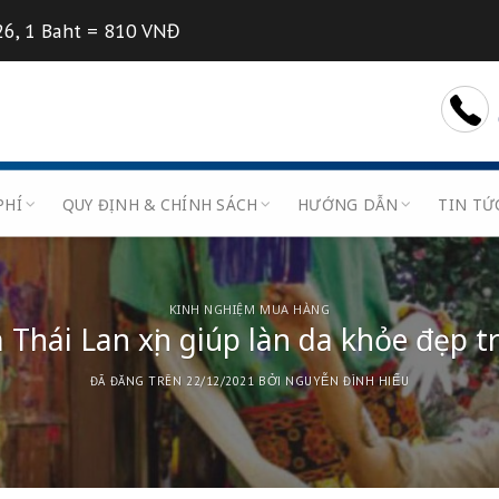
7/08/2026, 1 Baht = 810 VNĐ
U
BIỂU PHÍ
QUY ĐỊNH & CHÍNH SÁCH
HƯỚN
KINH NGHIỆM MUA HÀNG
phẩm Thái Lan xịn giúp làn da
ĐÃ ĐĂNG TRÊN
22/12/2021
BỞI
NGUYỄN Đ