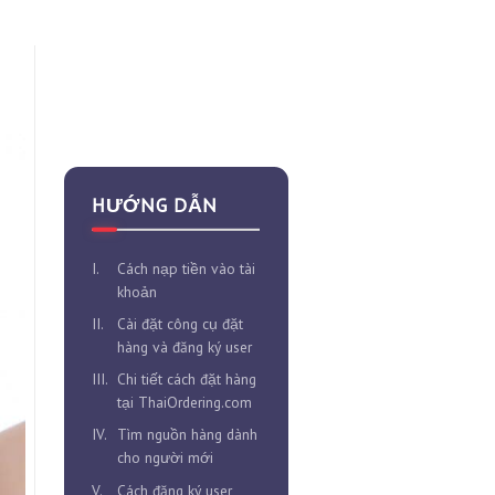
chính hãng
HƯỚNG DẪN
I.
Cách nạp tiền vào tài
khoản
II.
Cài đặt công cụ đặt