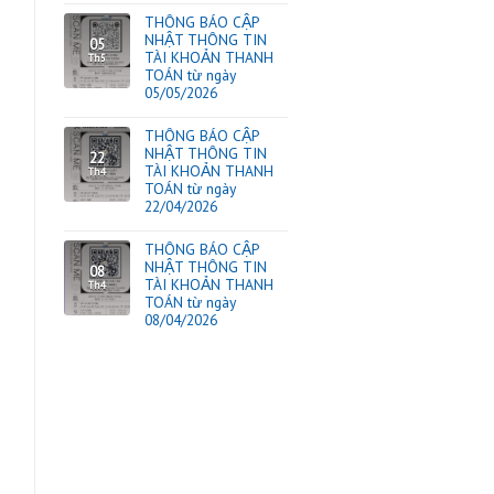
TIN TỨC
hái như kem dưỡng ẩm
… đều rất “ổn áp”. Tuy
ác dụng quá nhanh,
ắc” ông bà xưa nói
THÔNG BÁO CẬP
NHẬT THÔNG TIN
17
TÀI KHOẢN THAN
Th6
TOÁN từ ngày
17/06/2026
THÔNG BÁO CẬP
NHẬT THÔNG TIN
20
TÀI KHOẢN THAN
Th5
TOÁN từ ngày
20/05/2026
THÔNG BÁO CẬP
NHẬT THÔNG TIN
05
TÀI KHOẢN THAN
Th5
TOÁN từ ngày
05/05/2026