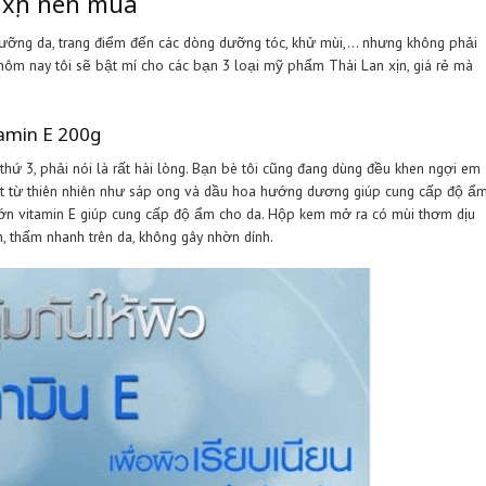
g hiệu nội địa uy tín.
m ở Thái – Việt tạo nên nhiều điểm tương đồng về loại da. Khô
 dụng mỹ phẩm ở đó sẽ có vài tình trạng kích ứng ở da. Có nhiều 
u/ khô. Chị em có thể thoải mái lựa chọn mỹ phẩm Thái phù hợp 
thường thiết kế khá bắt mắt với màu sắc và họa tiết độc đáo. 
 ra” gây tò mò với người tiêu dùng.
xuất hiện nhiều sản phẩm Thái không rõ xuất xứ được quảng cáo r
hẩm như vậy thường có thành phần kem trộn. Khi ngưng sử dụng s
a chọn những sản phẩm thật sự “tốt” cho làn da của mình nhé.