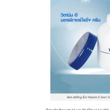
Top 3 mỹ phẩm Th
Ở Thái Lan có rất nhiều loại m
loại nào cũng tốt như lời đồn. C
bạn nên mua và sử dụng.
Kem dưỡng ẩm Aron bổ 
Đây là loại kem tôi đã và đang d
ấy. Sản phẩm sử dụng thành phần
cho da. Đồng thời nó còn chứa 
nhẹ rất dễ chịu. Chất kem màu t