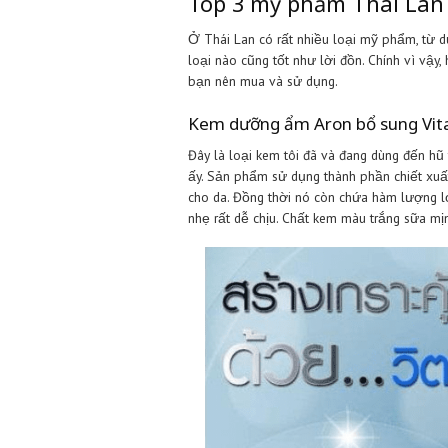
cấp đều có với đa dạng các thươn
Bên cạnh đó, với khí hậu nóng ẩ
Hàn -Nhật nên khi người Việt sử
cảm, dầu, khô, hỗn hợp thiên dầ
cho da.
Về bao bì mỹ phẩm Thái Lan xịn 
quảng cáo “khó vậy mà cũng nghĩ
Tuy nhiên, trên thị trường vẫn 
chỉ vài chục nghìn. Những sản p
tệ hơn. Do đó, hãy sáng suốt lự