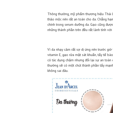
nhiều loại mỹ phẩm Thái chất lư
vào một cửa hàng nào đó bất kỳ.
lượng
mỹ phẩm Thái Lan xịn
ra 
nào mới tốt cho làn da của mình?
Chất lượng mỹ ph
Theo tiêu chuẩn của mỗi người 
có bảng thành phần an toàn và c
Thông thường, mỹ phẩm thương hi
thảo mộc nên rất an toàn cho da
chính trong serum dưỡng da. Gạ
những thành phần trên đều rất là