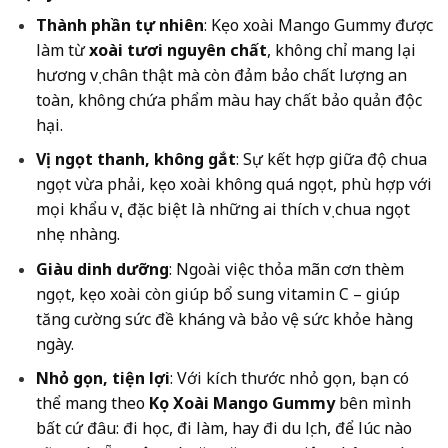
Thành phần tự nhiên
: Kẹo xoài Mango Gummy được
làm từ
xoài tươi nguyên chất
, không chỉ mang lại
hương vị chân thật mà còn đảm bảo chất lượng an
toàn, không chứa phẩm màu hay chất bảo quản độc
hại.
Vị ngọt thanh, không gắt
: Sự kết hợp giữa độ chua
ngọt vừa phải, kẹo xoài không quá ngọt, phù hợp với
mọi khẩu vị, đặc biệt là những ai thích vị chua ngọt
nhẹ nhàng.
Giàu dinh dưỡng
: Ngoài việc thỏa mãn cơn thèm
ngọt, kẹo xoài còn giúp bổ sung vitamin C – giúp
tăng cường sức đề kháng và bảo vệ sức khỏe hàng
ngày.
Nhỏ gọn, tiện lợi
: Với kích thước nhỏ gọn, bạn có
thể mang theo
Kẹo Xoài Mango Gummy
bên mình
bất cứ đâu: đi học, đi làm, hay đi du lịch, để lúc nào