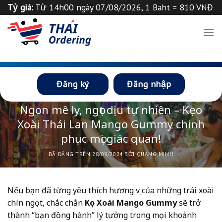
Chuyển
Tỷ giá:
Từ 14h00 ngày 07/08/2026, 1 Baht = 810 VNĐ
đến
Tỉ giá 1
฿
=
835
VND
Thông báo
nội
dung
Đăng ký
Đăng nhập
CHƯA ĐƯỢC PHÂN LOẠI
Ngon mê ly, ngọt dịu tự nhiên – Kẹo
Xoài Thái Lan Mango Gummy chinh
phục mọi giác quan!
ĐÃ ĐĂNG TRÊN
28/09/2024
BỞI
QUANG MINH
Nếu bạn đã từng yêu thích hương vị của những trái xoài
chín ngọt, chắc chắn
Kẹo Xoài Mango Gummy
sẽ trở
thành “bạn đồng hành” lý tưởng trong mọi khoảnh