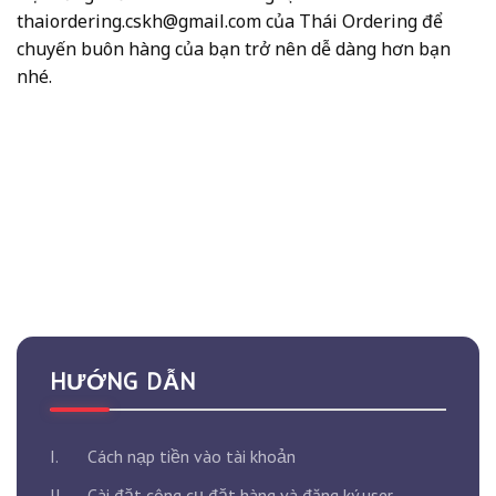
thaiordering.cskh@gmail.com của Thái Ordering để
chuyến buôn hàng của bạn trở nên dễ dàng hơn bạn
nhé.
HƯỚNG DẪN
I.
Cách nạp tiền vào tài khoản
II.
Cài đặt công cụ đặt hàng và đăng ký user