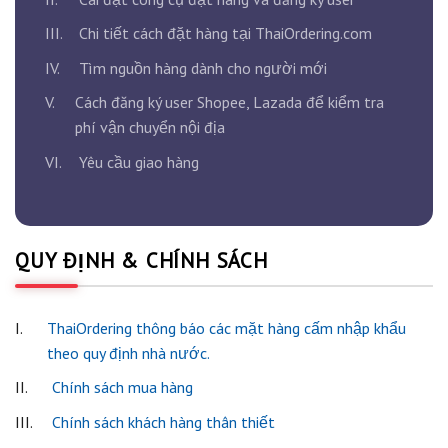
III.
Chi tiết cách đặt hàng tại ThaiOrdering.com
IV.
Tìm nguồn hàng dành cho người mới
V.
Cách đăng ký user Shopee, Lazada để kiểm tra
phí vận chuyển nội địa
VI.
Yêu cầu giao hàng
QUY ĐỊNH & CHÍNH SÁCH
I.
ThaiOrdering thông báo các mặt hàng cấm nhập khẩu
theo quy định nhà nước.
II.
Chính sách mua hàng
III.
Chính sách khách hàng thân thiết