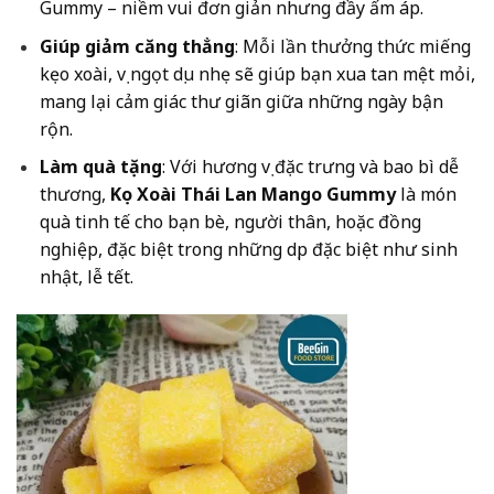
Gummy – niềm vui đơn giản nhưng đầy ấm áp.
Giúp giảm căng thẳng
: Mỗi lần thưởng thức miếng
kẹo xoài, vị ngọt dịu nhẹ sẽ giúp bạn xua tan mệt mỏi,
mang lại cảm giác thư giãn giữa những ngày bận
rộn.
Làm quà tặng
: Với hương vị đặc trưng và bao bì dễ
thương,
Kẹo Xoài Thái Lan Mango Gummy
là món
quà tinh tế cho bạn bè, người thân, hoặc đồng
nghiệp, đặc biệt trong những dịp đặc biệt như sinh
nhật, lễ tết.