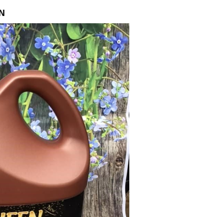
 biệt an toàn cho trẻ sơ sinh. Ngoài ra người lớn cũng có thể d
 vẫn đảm bảo tẩy sạch những vết bẩn ố màu và có mùi hương dị
ất gây bào mòn da tay hoặc gây kích ứng vì vậy mà các mẹ yên
ay.
: Sodium Lauryl Sulfate, Sodium Laureth Sulfate, Dimethylammon
ây đều là những thành phần giúp làm sạch vết ố bẩn hiệu quả m
phần Polyester còn giúp ngăn chặn vết bẩn quay trở lại, đồng thờ
 lành tính và an toàn như thế này thì đây chính là sự lựa chọn 
I : QUEEN