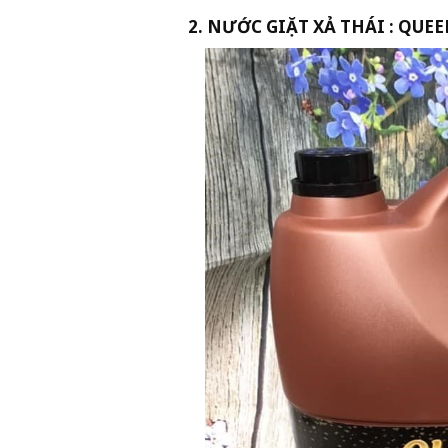
Đây là một loại nước giặt xả đặc
dịu và lành tính nhưng nước xả
giặt Dnee không hề chứa các ch
phải lo bị khô hay bong tróc da t
Thành phần chính của nước xả là
Monostearate, Polyacrylate,… Đ
của áo quần, ngoài ra với thành 
tay của mẹ. Với bảng thành phần
không thể bỏ qua.
Giá: 180.000 VNĐ/3 lít.
2. NƯỚC GIẶT XẢ THÁ