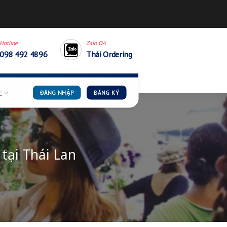
thaiordering.cskh@gmail.
Hotline
Zalo OA
098 492 4896
Thái Order
G DẪN
TIN TỨC
ĐĂNG NHẬP
ĐĂNG KÝ
nh tốt nhất tại Thái Lan
ÌNH HIẾU