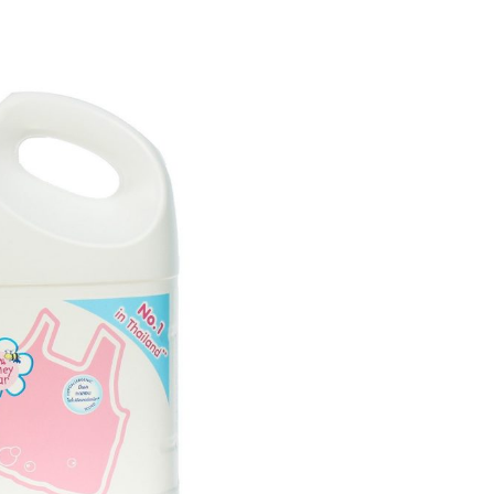
khả năng làm sạch, mùi hương mà các loại nước giặt Thái còn c
c giặt Thái, Thái Ordering sẽ gợi ý ngay cho bạn 5 loại nước giặ
an toàn.
iặt Thái Lan dành riêng cho trẻ em
E