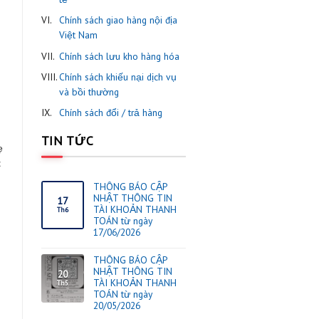
I.
ThaiOrdering thông báo các
mặt hàng cấm nhập khẩu
theo quy định nhà nước.
II.
Chính sách mua hàng
III.
Chính sách khách hàng thân
thiết
IV.
Chính sách kiểm hàng
V.
Chính sách vận chuyển quố
tế
VI.
Chính sách giao hàng nội đị
Việt Nam
VII.
Chính sách lưu kho hàng hó
VIII.
Chính sách khiếu nại dịch v
và bồi thường
IX.
Chính sách đổi / trả hàng