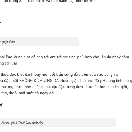
NƯỚC GIẶT XẢ THÁI : QUEEN
uất xứ hoàn toàn tự nhiên. Nên an toàn hoàn toàn cho khách hàn
n màu giặt; hương thơm của Queen được nhiều người đánh giá ca