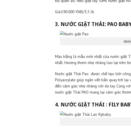
Ưu điểm lớn nhất của Queen là x
trẻ nhỏ. Ngoài khả năng giữ bề
lâu.