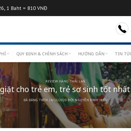
7/08/2026, 1 Baht = 810 VNĐ
U
BIỂU PHÍ
QUY ĐỊNH & CHÍNH SÁCH
HƯỚN
REVIEW HÀNG THÁI LAN
 nước giặt cho trẻ em, trẻ sơ si
ĐÃ ĐĂNG TRÊN
28/11/2020
BỞI
NGUYỄN Đ