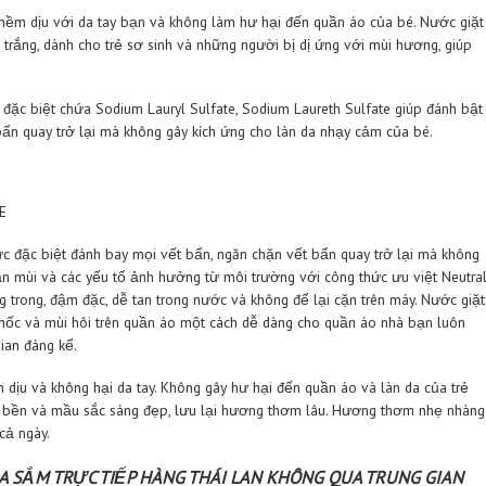
ả giặt máy lẫn giặt tay. Nếu giặt máy bạn cho từ 15 – 30 ml n
ớc giặt hòa tan trong 8 – 10 lít nước và tiến hành giặt như thườ
PAO BABY
Nước giặt Pao
ước giặt Thái Pao, dùng giặt đồ cho trẻ em, trẻ sơ sinh, phù hợ
ại trên từng sợi vải.
o bởi công thức đặc biệt đánh bay mọi vết bẩn cứng đầu trên q
quay trở lại và đặc biệt KHÔNG KÍCH ỨNG DA. Nước giặt Thái vớ
ay. Cùng với hương thơm nhẹ nhàng, mát dịu đặc trưng được lưu l
giác thơm tho, thoải mái suốt cả ngày dài.
FILY BABY