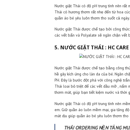
Nước giặt Queen dùng được cho c
bộ quần áo. Nếu giặt tay 30ml nư
Giá:190.000 VNĐ/3,5 lít.
3. NƯỚC GIẶT THÁI: 
Màu trắng là mẫu mới nhất của n
nhất. Hương thơm nhẹ nhàng lưu l
Nước giặt Thái Pao được chế tạ
Polyacrylate giúp ngăn vết bẩn 
đến cảm giác nhẹ nhàng với da t
nước giặt Thái PAO mang lại cảm 
4. NƯỚC GIẶT THÁI : 