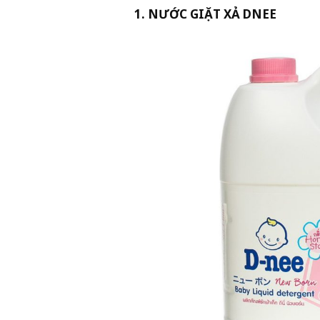
Không chỉ được đánh giá cao về 
khảo sát sơ lược về các loại nướ
cho trẻ em, trẻ sơ sinh tuyệt đối 
Top 5 loại nước g
1. NƯỚC GIẶT XẢ DNE