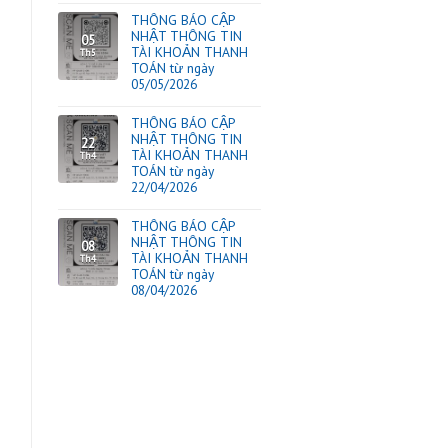
TIN TỨC
ùng nước xả này, dù nhẹ
u nhẹ và đặc biệt nước
 tâm sử dụng mà không
THÔNG BÁO CẬP
NHẬT THÔNG TIN
17
TÀI KHOẢN THAN
Th6
ium Chloride, Glyceryl
TOÁN từ ngày
17/06/2026
à vẫn hạn chế bay màu
i an toàn cho bé và da
THÔNG BÁO CẬP
hoàn hảo mà các mẹ
NHẬT THÔNG TIN
20
TÀI KHOẢN THAN
Th5
TOÁN từ ngày
20/05/2026
THÔNG BÁO CẬP
NHẬT THÔNG TIN
05
TÀI KHOẢN THAN
Th5
TOÁN từ ngày
05/05/2026