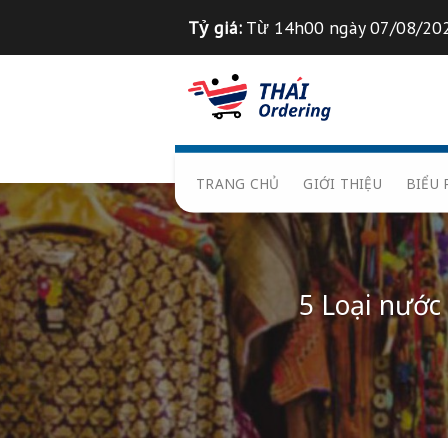
Chuyển
Tỷ giá:
Từ 14h00 ngày 0
đến
nội
Tỉ giá 1
฿
=
835
VND
dung
TRANG CHỦ
GIỚI THIỆ
5 Loại