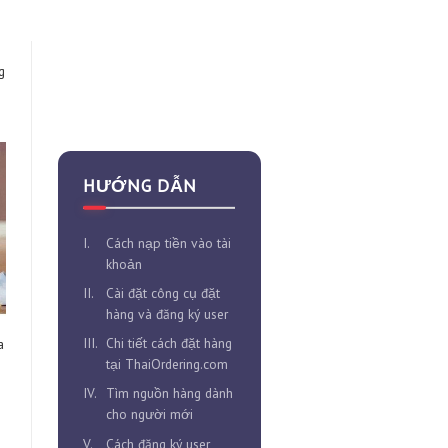
ng đảo người tiêu dùng
 tình của người tiêu
HƯỚNG DẪN
I.
Cách nạp tiền vào tài
khoản
II.
Cài đặt công cụ đặt