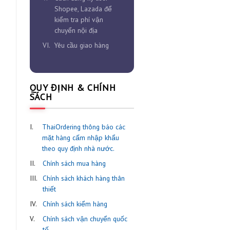
hàng và đăng ký user
III.
Chi tiết cách đặt hàng
ó giá cả khá “mềm”. Qua
tại ThaiOrdering.com
t Thái Lan dành riêng
IV.
Tìm nguồn hàng dành
cho người mới
 tốt nhất
V.
Cách đăng ký user
Shopee, Lazada để
kiểm tra phí vận
chuyển nội địa
VI.
Yêu cầu giao hàng
QUY ĐỊNH & CHÍNH
SÁCH