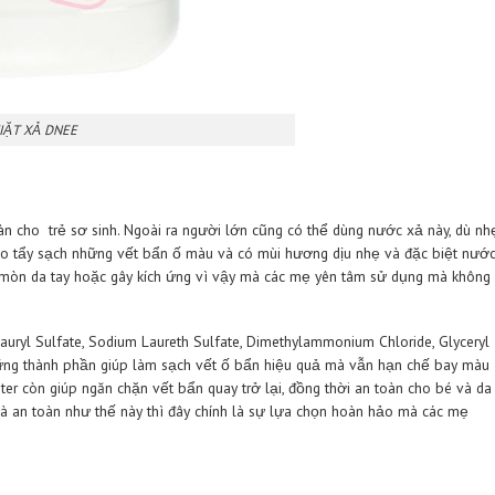
NƯỚC GIẶT XẢ DNEE
3y8y7h