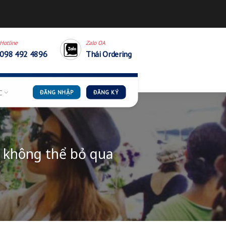
thaiordering.cskh@gmail.
Hotline
Zalo OA
098 492 4896
Thái Order
G DẪN
TIN TỨC
ĐĂNG NHẬP
ĐĂNG KÝ
áng” chị em không thể bỏ qua
ÌNH HIẾU