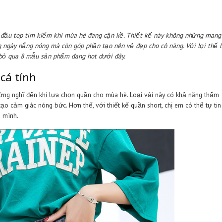
ừ khóa đứng đầu top tìm kiếm khi mùa hè đang cận kề. Thiết kế
trong những ngày nắng nóng mà còn góp phần tạo nên vẻ đẹp cho 
m không nên bỏ qua 8 mẫu sản phẩm đang hot dưới đây.
s rách cá tính
mà chị em thường nghĩ đến khi lựa chọn quần cho mùa hè. Loại vả
 sẽ không tạo cảm giác nóng bức. Hơn thế, với thiết kế quần shor
thon dài của mình.