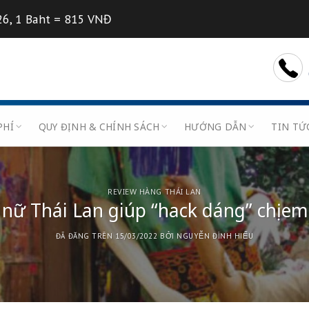
7/07/2026, 1 Baht = 815 VNĐ
U
BIỂU PHÍ
QUY ĐỊNH & CHÍNH SÁCH
HƯỚN
REVIEW HÀNG THÁI LAN
hort nữ Thái Lan giúp “hack d
ĐÃ ĐĂNG TRÊN
15/03/2022
BỞI
NGUYỄN Đ