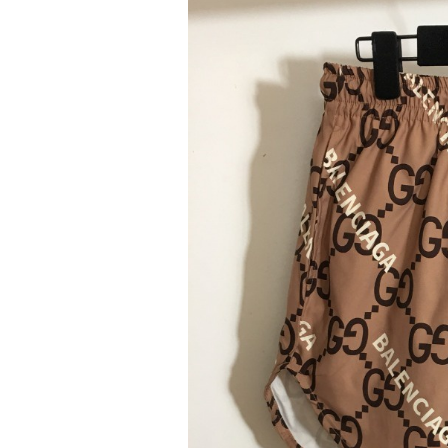
C
Mẫu
quần short nữ Thái Lan
này 
nàng có thể dễ dàng lựa chọn để
thôi cũng đủ làm nàng nổi bật k
4) Quần short nữ v