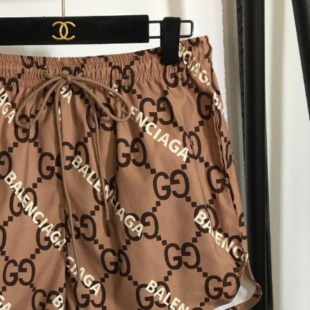
hiếc quần short lưng cao thần thánh, hack dáng cực chuẩn
có đa dạng các tone màu, từ trắng, đen, be, tím nhạt cho đến xa
 phù hợp với làn da. Với kiểu quần này, chỉ cần phối với một ch
hi xuống phố.
ải thun, ống rộng họa tiết chữ