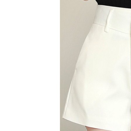
3) Quần short nữ 
Với cô nàng theo đuổi phong các
kế theo hơi hướng quần tây sang 
hack dáng. Dù là cô nàng có lợi 