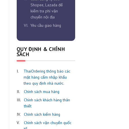
hàng và đăng ký user
III.
Chi tiết cách đặt hàng
tại ThaiOrdering.com
IV.
Tìm nguồn hàng dành
cho người mới
V.
Cách đăng ký user
Shopee, Lazada để
kiểm tra phí vận
chuyển nội địa
VI.
Yêu cầu giao hàng
QUY ĐỊNH & CHÍNH
SÁCH