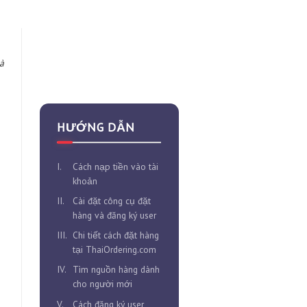
 này không những mang
cô nàng. Với lợi thế là
HƯỚNG DẪN
i này có khả năng thấm
t, chị em có thể tự tin
I.
Cách nạp tiền vào tài
khoản
II.
Cài đặt công cụ đặt