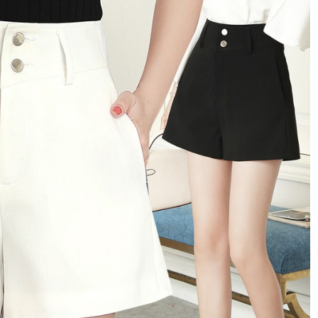
Quần jean giả váy, tinh tế khoe dáng
Thái Lan lưng cao hack dáng
h có phần chững chạc hơn một chút có thể lựa chọn mẫu quần sh
trọng có điểm nhấn là chi tiết xếp ly khiến chiếc quần có dáng 
thế là đôi chân dài hay nàng nấm lùn đều phù hợp.