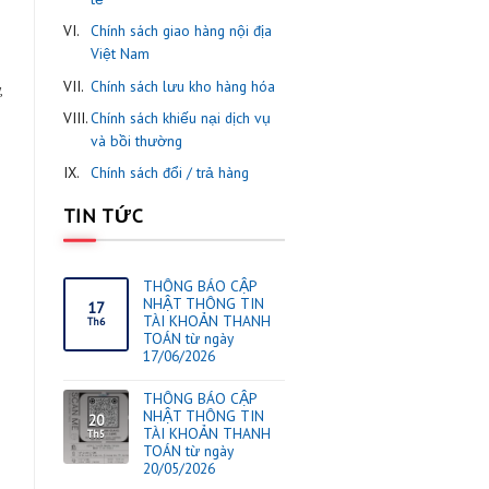
I.
ThaiOrdering thông báo các
mặt hàng cấm nhập khẩu
theo quy định nhà nước.
II.
Chính sách mua hàng
III.
Chính sách khách hàng thân
thiết
iệt, thiết kế lưng cao
IV.
Chính sách kiểm hàng
hi tiết rách tua phần
V.
Chính sách vận chuyển quố
tế
VI.
Chính sách giao hàng nội đị
Việt Nam
t giả váy. Thiết kế vừa
VII.
Chính sách lưu kho hàng hó
 Khi diện mẫu quần này,
quá hở bạo.
VIII.
Chính sách khiếu nại dịch v
và bồi thường
IX.
Chính sách đổi / trả hàng