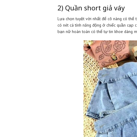
Thiết kế có lưng cao, ôm gọn vò
sẽ giúp hack dáng một cách tự 
ống, tăng thêm nét cá tính cho n
2) Quần short giả 
Lựa chọn tuyệt vời nhất để cô nà
có nét cá tính năng động ở chiếc
bạn nữ hoàn toàn có thể tự tin 