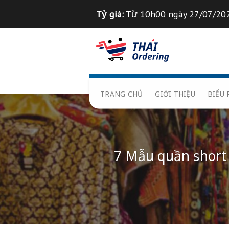
Chuyển
Tỷ giá:
Từ 10h00 ngày 2
đến
nội
Tỉ giá 1
฿
=
835
VND
dung
TRANG CHỦ
GIỚI THIỆ
7 Mẫu quần s