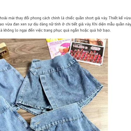
Thiết kế quần short nữ chất liệu jeans cho ngày hè
ng eo nên sẽ càng tăng thêm vẻ đẹp cho body của cô nàng. Đặc b
nhiên. Điểm nhấn của mẫu
quần short nữ Thái Lan
này chính là ở c
àng thêm trẻ trung và năng động.
váy
ng có thể thoải mái thay đổi phong cách chính là chiếc quần shor
 quần cạp cao vừa đan xen sự dịu dàng nữ tính ở chi tiết giả váy.
khoe dáng mà không lo ngại đến việc trang phục quá ngắn hoặc 