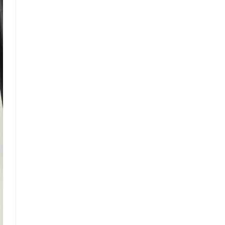
nh dương. Như vậy, các
iếc áo phông đơn giản