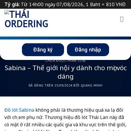
Chuyển
Tỷ giá:
Từ 14h00 ngày 07/08/2026, 1 Baht = 810 VNĐ
đến
Tỉ giá 1
฿
=
835
VND
Thông báo
nội
dung
Đăng ký
Đăng nhập
CHƯA ĐƯỢC PHÂN LOẠI
Sabina – Thế giới nội y dành cho mọi vóc
dáng
ĐÃ ĐĂNG TRÊN
25/09/2024
BỞI
QUANG MINH
Đồ lót Sabina
không phải là thương hiệu quá xa lạ đối
với chị em phụ nữ. Thương hiệu đồ lót Thái Lan này đã
có mặt ở rất nhiều các quốc gia và khu vực trên thế giới,