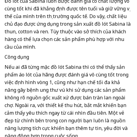
Đồ lót của Sabina luôn được đánh giá có chất lượng vô
cùng tốt khi đã khẳng định được tên tuổi và giữ vững vị
thế của mình trên thị trường quốc tế. Do vậy, chất liệu
chủ đạo được ứng dụng trong sản xuất đồ lót Sabina là
thun, cotton và ren. Tùy thuộc vào sở thích của khách
hàng có thể lựa chọn các sản phẩm phù hợp với nhu
cầu của mình.
Công dụng
Nếu ai đã từng mặc đồ lót Sabina thì có thể thấy sản
phẩm áo lót của hãng được đánh giá vô cùng tốt trong
việc định hình vòng 1, cũng như hạn chế tối đa khả
năng gây bệnh ung thư vú khi sử dụng các sản phẩm
không rõ nguồn gốc xuất xứ được bán tràn lan ngoài
chợ. Ngoài ra, với thiết kế thu hút, bắt mắt khiến bạn
cảm thấy yêu thích ngay từ cái nhìn đầu tiên. Một vẻ
đẹp từ chính bên trong con người bạn luôn là nguồn
năng lượng tích cực khiến bạn thêm tự tin, yêu đời và
năng động hơn trong cuộc sống.