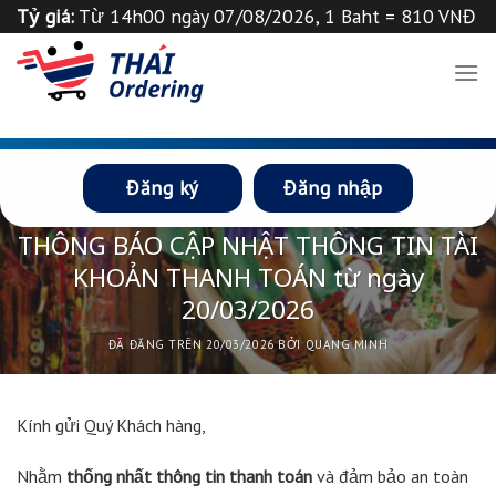
Chuyển
Tỷ giá:
Từ 14h00 ngày 07/08/2026, 1 Baht = 810 VNĐ
đến
Tỉ giá 1
฿
=
835
VND
Thông báo
nội
dung
Đăng ký
Đăng nhập
TIN THÁI ORDERING
,
TIN TỨC
THÔNG BÁO CẬP NHẬT THÔNG TIN TÀI
KHOẢN THANH TOÁN từ ngày
20/03/2026
ĐÃ ĐĂNG TRÊN
20/03/2026
BỞI
QUANG MINH
Kính gửi Quý Khách hàng,
Nhằm
thống nhất thông tin thanh toán
và đảm bảo an toàn