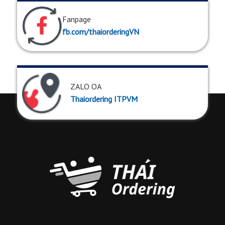
Fanpage
fb.com/thaiorderingVN
ZALO OA
Thaiordering ITPVM