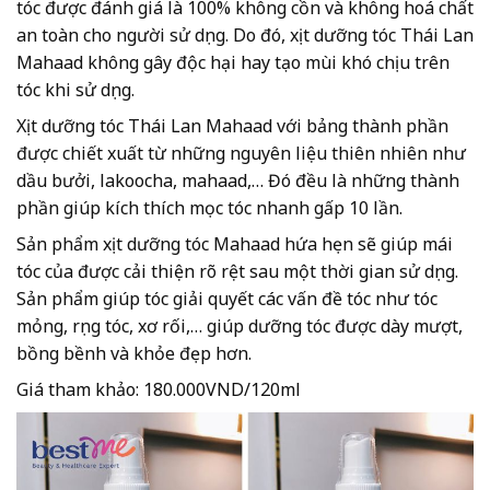
tóc được đánh giá là 100% không cồn và không hoá chất
an toàn cho người sử dụng. Do đó, xịt dưỡng tóc Thái Lan
Mahaad không gây độc hại hay tạo mùi khó chịu trên
tóc khi sử dụng.
Xịt dưỡng tóc Thái Lan Mahaad với bảng thành phần
được chiết xuất từ những nguyên liệu thiên nhiên như
dầu bưởi, lakoocha, mahaad,… Đó đều là những thành
phần giúp kích thích mọc tóc nhanh gấp 10 lần.
Sản phẩm xịt dưỡng tóc Mahaad hứa hẹn sẽ giúp mái
tóc của được cải thiện rõ rệt sau một thời gian sử dụng.
Sản phẩm giúp tóc giải quyết các vấn đề tóc như tóc
mỏng, rụng tóc, xơ rối,… giúp dưỡng tóc được dày mượt,
bồng bềnh và khỏe đẹp hơn.
Giá tham khảo: 180.000VND/120ml