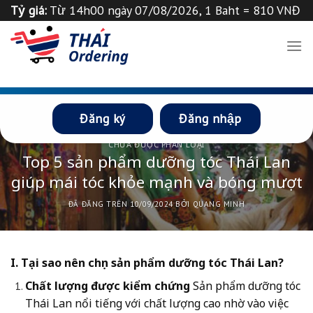
Chuyển
Tỷ giá:
Từ 14h00 ngày 07/08/2026, 1 Baht = 810 VNĐ
đến
Tỉ giá 1
฿
=
835
VND
Thông báo
nội
dung
Đăng ký
Đăng nhập
CHƯA ĐƯỢC PHÂN LOẠI
Top 5 sản phẩm dưỡng tóc Thái Lan
giúp mái tóc khỏe mạnh và bóng mượt
ĐÃ ĐĂNG TRÊN
10/09/2024
BỞI
QUANG MINH
I. Tại sao nên chọn sản phẩm dưỡng tóc Thái Lan?
Chất lượng được kiểm chứng
Sản phẩm dưỡng tóc
Thái Lan nổi tiếng với chất lượng cao nhờ vào việc