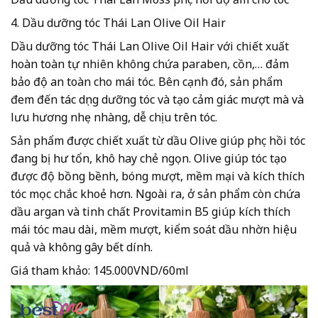
4. Dầu dưỡng tóc Thái Lan Olive Oil Hair
Dầu dưỡng tóc Thái Lan Olive Oil Hair với chiết xuất
hoàn toàn tự nhiên không chứa paraben, cồn,… đảm
bảo độ an toàn cho mái tóc. Bên cạnh đó, sản phẩm
đem đến tác dụng dưỡng tóc và tạo cảm giác mượt mà và
lưu hương nhẹ nhàng, dễ chịu trên tóc.
Sản phẩm được chiết xuất từ dầu Olive giúp phục hồi tóc
đang bị hư tổn, khô hay chẻ ngọn. Olive giúp tóc tạo
được độ bồng bềnh, bóng mượt, mềm mại và kích thích
tóc mọc chắc khoẻ hơn. Ngoài ra, ở sản phẩm còn chứa
dầu argan và tinh chất Provitamin B5 giúp kích thích
mái tóc mau dài, mềm mượt, kiểm soát dầu nhờn hiệu
quả và không gây bết dính.
Giá tham khảo: 145.000VND/60ml