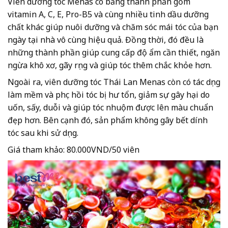
Viên dưỡng tóc Menas có bảng thành phần gồm
vitamin A, C, E, Pro-B5 và cùng nhiều tinh dầu dưỡng
chất khác giúp nuôi dưỡng và chăm sóc mái tóc của bạn
ngày tại nhà vô cùng hiệu quả. Đồng thời, đó đều là
những thành phần giúp cung cấp độ ẩm cần thiết, ngăn
ngừa khô xơ, gãy rụng và giúp tóc thêm chắc khỏe hơn.
Ngoài ra, viên dưỡng tóc Thái Lan Menas còn có tác dụng
làm mềm và phục hồi tóc bị hư tổn, giảm sự gây hại do
uốn, sấy, duỗi và giúp tóc nhuộm được lên màu chuẩn
đẹp hơn. Bên cạnh đó, sản phẩm không gây bết dính
tóc sau khi sử dụng.
Giá tham khảo: 80.000VND/50 viên