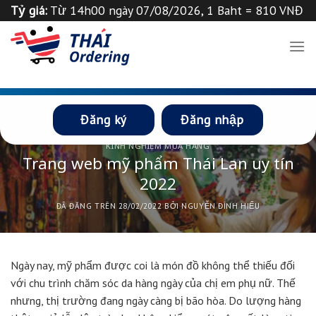
Chuyển
Tỷ giá:
Từ 14h00 ngày 07/08/2026, 1 Baht = 810 VNĐ
đến
Tỉ giá 1
฿
=
835
VND
Thông báo
nội
dung
Đăng ký
Đăng nhập
KINH NGHIỆM MUA HÀNG
Trang web mỹ phẩm Thái Lan uy tín
2022
ĐÃ ĐĂNG TRÊN
28/02/2022
BỞI
NGUYỄN ĐÌNH HIẾU
Ngày nay, mỹ phẩm được coi là món đồ không thể thiếu đối
với chu trình chăm sóc da hàng ngày của chị em phụ nữ. Thế
nhưng, thị trường đang ngày càng bị bão hòa. Do lượng hàng