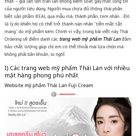
thật – giả lẫn lộn tràn lan không kiểm soát gây mất lòng tin
của người tiêu dùng. Người mua chưa đủ thông thái phân
biệt sản phẩm REAL qua mẫu mã, thành phần, tem nhãn… Đó
là lý do khiến họ có thể trở thành nạn nhân “tiền mất tật
mang” do mỹ phẩm kém. Chính vì vậy, trong bài viết này Thái
Ordering sẽ điểm danh các
trang web mỹ phẩm Thái Lan
đảm
bảo chất lượng giúp chị em có thể thoải mái lựa chọn mà
không phải băn khoăn, lo nghĩ.
I) Các trang web mỹ phẩm Thái Lan với nhiều
mặt hàng phong phú nhất
Website mỹ phẩm Thái Lan Fuji Cream